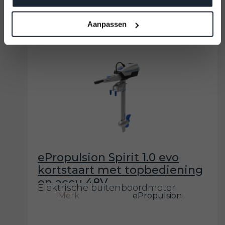
€1.299
€1.449
Aanpassen
ePropulsion Spirit 1.0 evo
kortstaart met topbediening
en accu 48V
Elektrische buitenboordmotor
Merk
ePropulsion