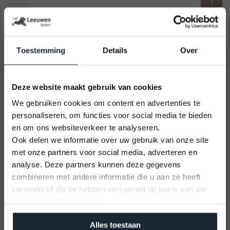
KORTING
Toestemming
Details
Over
Deze website maakt gebruik van cookies
We gebruiken cookies om content en advertenties te
personaliseren, om functies voor social media te bieden
en om ons websiteverkeer te analyseren.
Tohatsu MFS 6D SS
Ook delen we informatie over uw gebruik van onze site
Buitenboordmotor
met onze partners voor social media, adverteren en
U kunt alleen nog plekken reserveren op
analyse. Deze partners kunnen deze gegevens
12 September 2026
Merk
Tohatsu
combineren met andere informatie die u aan ze heeft
Vaarbewijs cursus
verstrekt of die ze hebben verzameld op basis van uw
Kom alles leren voor je vaaravontuur!
gebruik van hun services.
Meld je aan
Alles toestaan