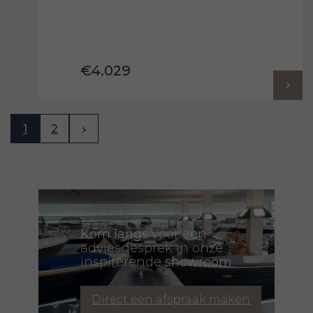
€4.029
1
2
Kom langs
voor een
adviesgesprek in onze
inspirerende
showroom
Direct een afspraak maken