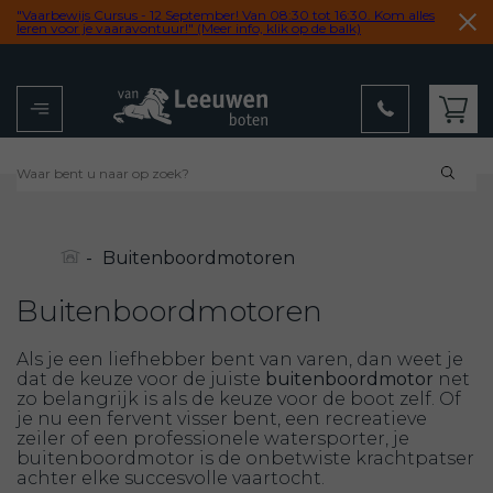
"Vaarbewijs Cursus - 12 September! Van 08:30 tot 16:30. Kom alles
leren voor je vaaravontuur!" (Meer info, klik op de balk)
Menu
Winkelwagen
9,2
uit 102 reviews
-
Buitenboordmotoren
Buitenboordmotoren
Als je een liefhebber bent van varen, dan weet je
dat de keuze voor de juiste
buitenboordmotor
net
zo belangrijk is als de keuze voor de boot zelf. Of
je nu een fervent visser bent, een recreatieve
zeiler of een professionele watersporter, je
buitenboordmotor is de onbetwiste krachtpatser
achter elke succesvolle vaartocht.