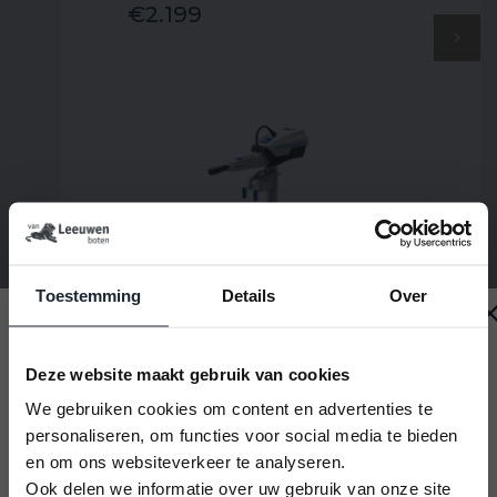
€2.199
Toestemming
Details
Over
ePropulsion Spirit 1.0 evo
kortstaart met topbediening
Zondag gesloten
Deze website maakt gebruik van cookies
en accu 48V
Elektrische buitenboordmotor
We gebruiken cookies om content en advertenties te
Merk
ePropulsion
personaliseren, om functies voor social media te bieden
Beste bezoeker,
en om ons websiteverkeer te analyseren.
Op zondag zijn wij altijd gesloten. Wij beschouwen
Ook delen we informatie over uw gebruik van onze site