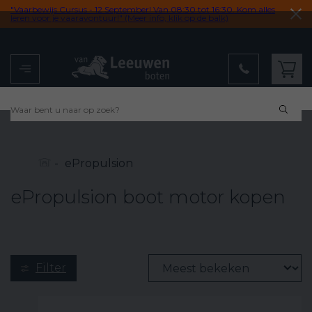
"Vaarbewijs Cursus - 12 September! Van 08:30 tot 16:30. Kom alles
leren voor je vaaravontuur!" (Meer info, klik op de balk)
Menu
Winkelwagen
9,2
uit 102 reviews
-
ePropulsion
ePropulsion boot motor kopen
Filter