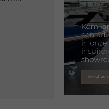
Kom la
een adv
in onze
inspire
showr
Direct een