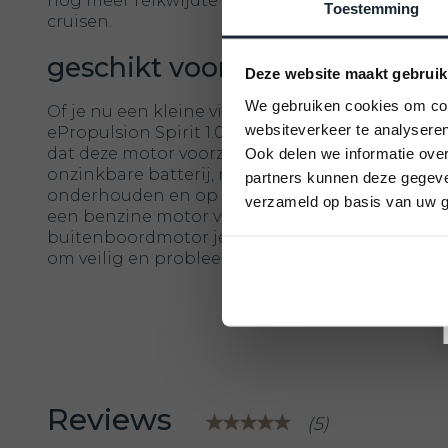
nog meer reikwijdte krijgt en je zonder zorgen 
Toestemming
cruisen.
geschikt voor alle boten
Deze website maakt gebruik
We gebruiken cookies om cont
Of je nu een kleine vissersboot, een roeiboot of
websiteverkeer te analyseren
ePropulsion Spirit 1.0 Plus is geschikt voor alle b
dat deze motor voorzien is van een eenvoudig
Ook delen we informatie over
onzinkbare batterij, maakt het nog gemakkelij
partners kunnen deze gegeven
onderhouden en op te laden. Met een vermogen 
verzameld op basis van uw g
een benzine motor van 3PK, zal je merken dat d
buitenboordmotor je de nauwkeurige controle g
om veilig en probleemloos over het water te na
Reviews
(5)