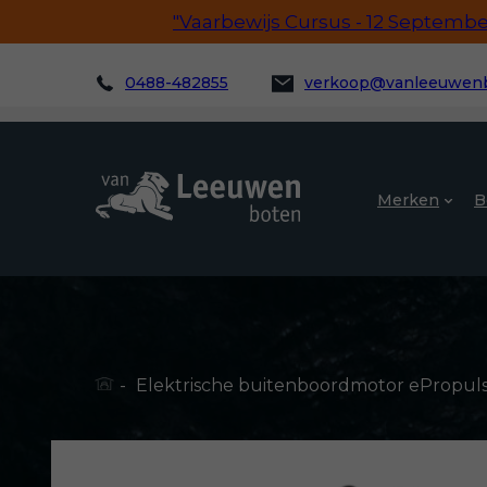
"Vaarbewijs Cursus - 12 September!
0488-482855
verkoop@vanleeuwenb
Merken
B
-
Elektrische buitenboordmotor ePropulsio