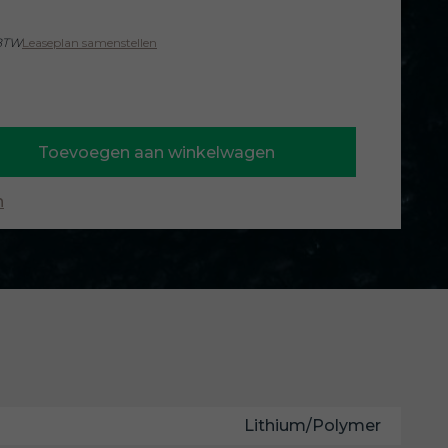
 BTW
Leaseplan samenstellen
Toevoegen aan winkelwagen
n
Lithium/Polymer