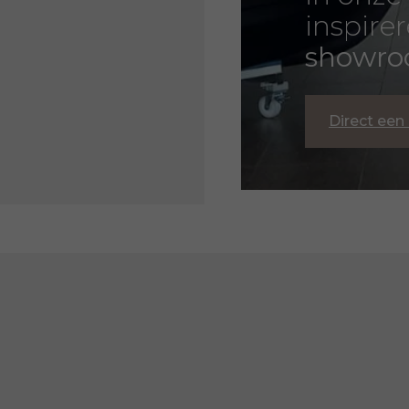
inspire
showr
Direct een