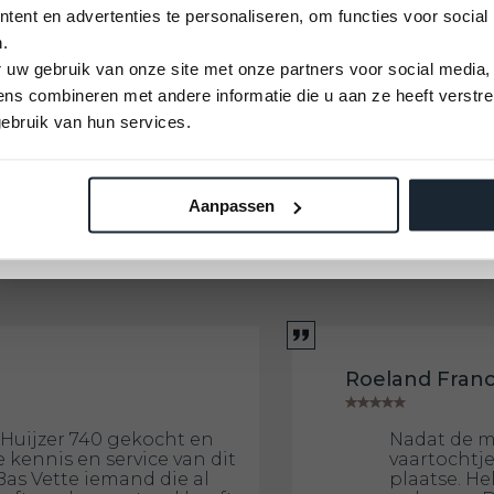
tterij kan worden
ent en advertenties te personaliseren, om functies voor social
weet dat u voldoende
.
U kunt alleen nog plekken reserveren op 12
 uw gebruik van onze site met onze partners voor social media,
September 2026
s combineren met andere informatie die u aan ze heeft verstre
eweldige motor die in staat
Vaarbewijs cursus
e van een benzine motor.
ebruik van hun services.
ie op zoek is naar
Kom alles leren voor je vaaravontuur!
Aanpassen
Meld je aan
Roeland Fran
Huijzer 740 gekocht en
Nadat de m
 kennis en service van dit
vaartochtje
Bas Vette iemand die al
plaatse. He