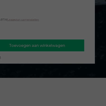
. BTW
Leaseplan samenstellen
Toevoegen aan winkelwagen
n