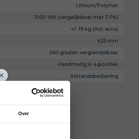
Lithium/Polymer
1000 Wh (vergelijkbaar met 3 PK)
+/- 19 kg (incl. accu)
625 mm
360 graden, vergrendelbaar
Handmatig in 4 posities
Afstandsbediening
Meer specificaties
Over