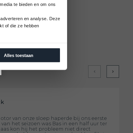
 media te bieden en om ons
 adverteren en analyse. Deze
kt of die ze hebben
Alles toestaan
ck
otor van onze sloep haperde bij ons eerste
 van het seizoen was Bas in een half uur ter
laas kon hij het probleem niet direct