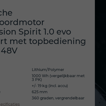
che
boordmotor
ion Spirit 1.0 evo
art met topbediening
 48V
Lithium/Polymer
1000 Wh (vergelijkbaar met
3 PK)
+/- 19 kg (incl. accu)
e
625 mm
360 graden, vergrendelbaar
pecificaties