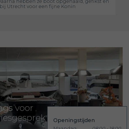
Daarna hebben ze boot opgehaald, gefikst en
bij Utrecht voor een fijne Konin
ngs
voor
iesgesprek
Openingstijden
Maandag:
08:00 - 18:00