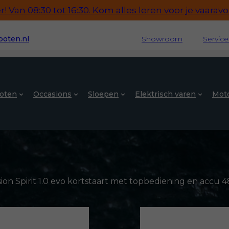
 Van 08:30 tot 16:30. Kom alles leren voor je vaaravon
oten.nl
Showroom
Servic
oten
Occasions
Sloepen
Elektrisch varen
Mot
n Spirit 1.0 evo kortstaart met topbediening en accu 