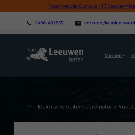
"Vaarbewijs Cursus - 12 September!
0488-482855
verkoop@vanleeuwenb
Merken
B
-
Elektrische buitenboordmotor ePropulsio