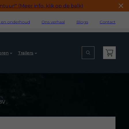
tuur!" (Meer info, klik op de balk)
e en onderhoud
Ons verhaal
Blogs
Contact
oren
Trailers
48V