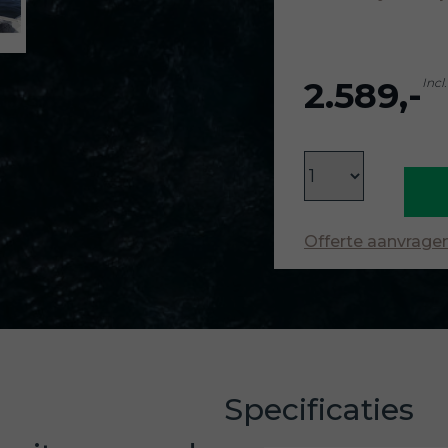
2.589,-
Incl
Offerte aanvrage
Specificaties