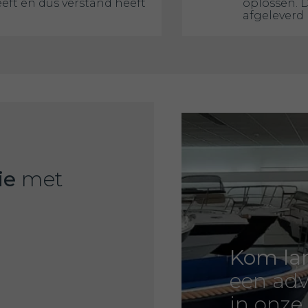
eeft en dus verstand heeft
oplossen. 
afgeleverd 
ie
met
Kom la
een adv
in onze