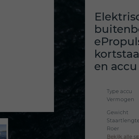
Elektris
buiten
ePropuls
kortsta
en accu
Type accu
Vermogen
Gewicht
Staartlengt
Roer
Bekijk alle s