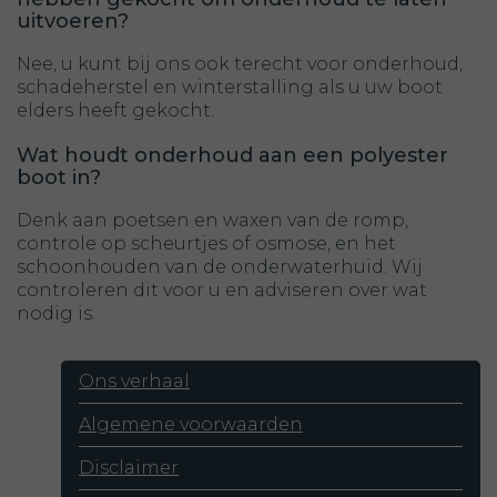
uitvoeren?
Nee, u kunt bij ons ook terecht voor onderhoud,
schadeherstel en winterstalling als u uw boot
elders heeft gekocht.
Wat houdt onderhoud aan een polyester
boot in?
Denk aan poetsen en waxen van de romp,
controle op scheurtjes of osmose, en het
schoonhouden van de onderwaterhuid. Wij
controleren dit voor u en adviseren over wat
nodig is.
Ons verhaal
Algemene voorwaarden
Disclaimer