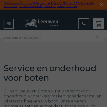
"Vaarbewijs Cursus - 12 September! Van 08:30 tot 16:30. Kom alles
leren voor je vaaravontuur!" (Meer info, klik op de balk)
Menu
Winkelwagen
Service en onderhoud
voor boten
Bij Van Leeuwen Boten kunt u terecht voor
onderhoud, winterklaarmaken, schadeherstel en
winterstalling van uw boot. Onze ervaren
monteurs zorgen ervoor dat u zorgeloos kunt