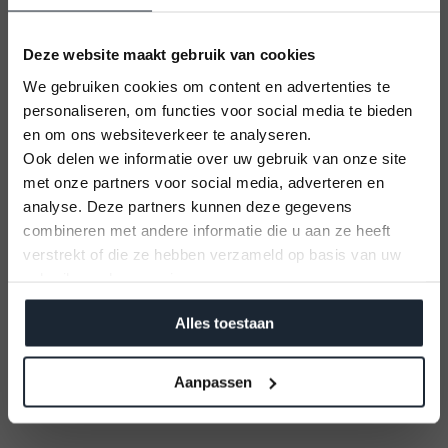
Deze website maakt gebruik van cookies
We gebruiken cookies om content en advertenties te
personaliseren, om functies voor social media te bieden
Kom langs
voor een
en om ons websiteverkeer te analyseren.
adviesgesprek in onze
Ook delen we informatie over uw gebruik van onze site
inspirerende
showroom
met onze partners voor social media, adverteren en
U kunt alleen nog plekken reserveren op
analyse. Deze partners kunnen deze gegevens
12 September 2026
Direct een afspraak maken
combineren met andere informatie die u aan ze heeft
Vaarbewijs cursus
verstrekt of die ze hebben verzameld op basis van uw
Kom alles leren voor je vaaravontuur!
gebruik van hun services.
Openingstijden
Meld je aan
Maandag - Vrijdag:
09:00 - 17:00
Alles toestaan
Zaterdag:
09:00 - 16:00
Zondag:
Gesloten
Aanpassen