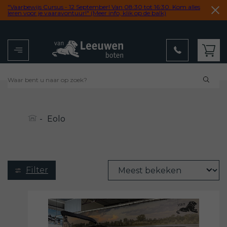
"Vaarbewijs Cursus - 12 September! Van 08:30 tot 16:30. Kom alles
leren voor je vaaravontuur!" (Meer info, klik op de balk)
Menu
Winkelwagen
9,2
uit 102 reviews
-
Eolo
Filter