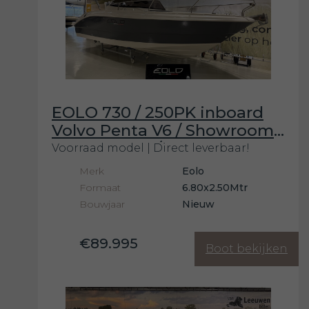
EOLO 730 / 250PK inboard
Volvo Penta V6 / Showroom
model 2026! / Vaarklaar!
Voorraad model | Direct leverbaar!
Merk
Eolo
Formaat
6.80x2.50Mtr
Bouwjaar
Nieuw
€89.995
Boot bekijken