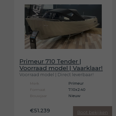
Primeur 710 Tender |
Voorraad model | Vaarklaar!
Voorraad model | Direct leverbaar!
Merk
Primeur
Formaat
7.10x2.40
Bouwjaar
Nieuw
€51.239
Boot bekijken