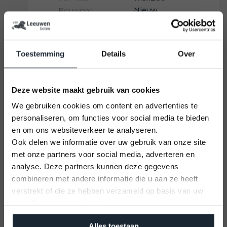
Bouwjaar
Nieuw
€46.744
Boot bekijken
Toestemming
Details
Over
Deze website maakt gebruik van cookies
We gebruiken cookies om content en advertenties te
personaliseren, om functies voor social media te bieden
en om ons websiteverkeer te analyseren.
Ook delen we informatie over uw gebruik van onze site
met onze partners voor social media, adverteren en
U kunt alleen nog plekken reserveren op
analyse. Deze partners kunnen deze gegevens
12 September 2026
combineren met andere informatie die u aan ze heeft
Nimarine MX 410 Rib
Vaarbewijs cursus
verstrekt of die ze hebben verzameld op basis van uw
Kom alles leren voor je vaaravontuur!
gebruik van hun services.
Nieuw zelf samen te stellen!
Meld je aan
Merk
Nimarine
Alles toestaan