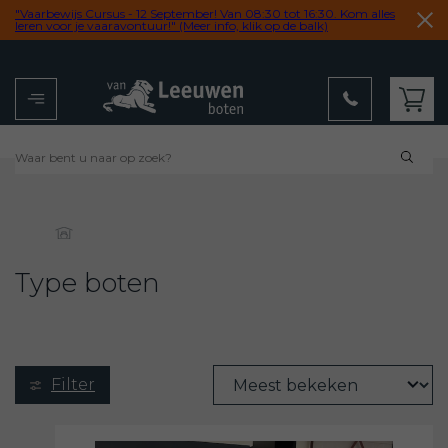
"Vaarbewijs Cursus - 12 September! Van 08:30 tot 16:30. Kom alles
leren voor je vaaravontuur!" (Meer info, klik op de balk)
Menu
Winkelwagen
Een
totaalpakket
voor
boten
Type boten
Filter