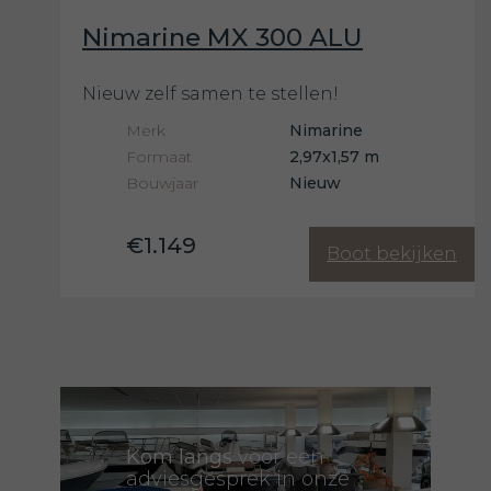
Nimarine MX 300 ALU
Nieuw zelf samen te stellen!
Merk
Nimarine
Formaat
2,97x1,57 m
Bouwjaar
Nieuw
€1.149
Boot bekijken
Kom langs
voor een
adviesgesprek in onze