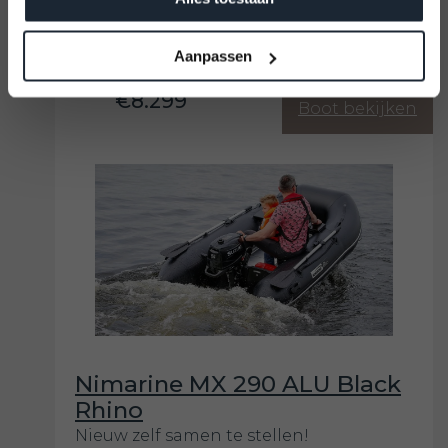
Formaat
4,05x1,91 m
Bouwjaar
Nieuw
Aanpassen
€8.299
Boot bekijken
Nimarine MX 290 ALU Black
Rhino
Nieuw zelf samen te stellen!