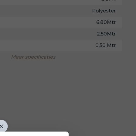
Polyester
6.80Mtr
2.50Mtr
0,50 Mtr
Meer specificaties