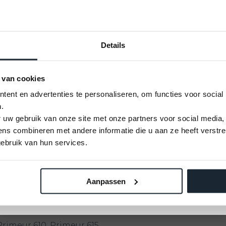
Details
steem
 van cookies
ent en advertenties te personaliseren, om functies voor social
.
i is nog verder te
U kunt alleen nog plekken reserveren op 12
 uw gebruik van onze site met onze partners voor social media,
contact met ons op over
September 2026
 onze showroom!
s combineren met andere informatie die u aan ze heeft verstre
Vaarbewijs cursus
ocatie.
ebruik van hun services.
Kom alles leren voor je vaaravontuur!
Aanpassen
Meld je aan
rimeur 610, Primeur 615,