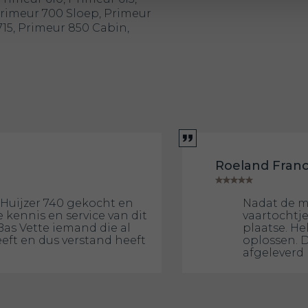
Primeur 700 Sloep, Primeur
715, Primeur 850 Cabin,
Roeland Fran
Huijzer 740 gekocht en
Nadat de m
 kennis en service van dit
vaartochtje
Bas Vette iemand die al
plaatse. He
eeft en dus verstand heeft
oplossen. 
afgeleverd 