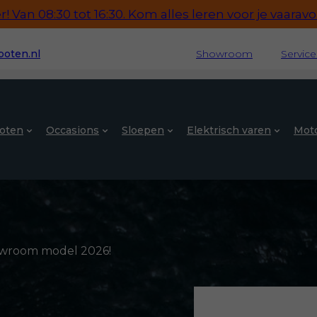
 Van 08:30 tot 16:30. Kom alles leren voor je vaaravon
oten.nl
Showroom
Servic
oten
Occasions
Sloepen
Elektrisch varen
Mot
owroom model 2026!