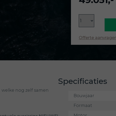
Offerte aanvrage
Specificaties
l welke nog zelf samen
Bouwjaar
Formaat
Motor