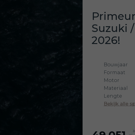
Primeur
Suzuki 
2026!
Bouwjaar
Formaat
Motor
Materiaal
Lengte
Bekijk alle s
49.051,-
I