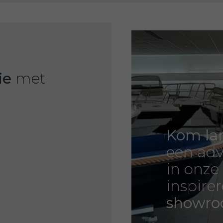
ie
met
Kom la
een adv
in onze
inspire
showr