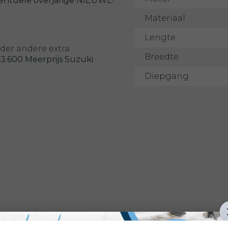
entuele overjarige NIEUWE!
Materiaal
Lengte
nder andere extra
Breedte
3.600 Meerprijs Suzuki
Diepgang