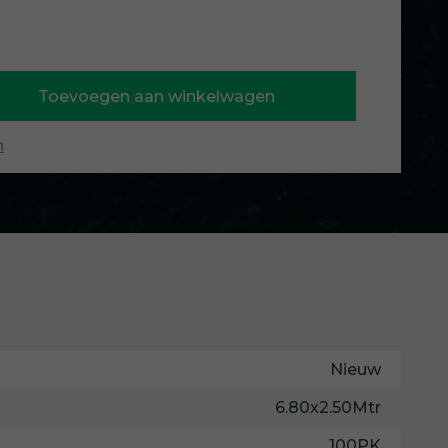
Toevoegen aan winkelwagen
n
Nieuw
6.80x2.50Mtr
100PK