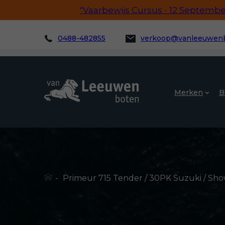
"Vaarbewijs Cursus - 12 September!
0488-482855
verkoop@vanleeuwenb
Merken
B
-
Primeur 715 Tender / 30PK Suzuki / Sh