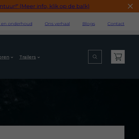
tuur!" (Meer info, klik op de balk)
e en onderhoud
Ons verhaal
Blogs
Contact
oren
Trailers