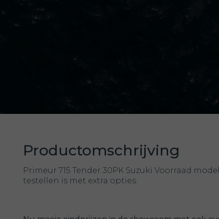
Productomschrijving
Primeur 715 Tender 30PK Suzuki Voorraad mode
testellen is met extra opties.