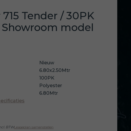
 715 Tender / 30PK
/ Showroom model
Nieuw
6.80x2.50Mtr
100PK
Polyester
6.80Mtr
pecificaties
ncl. BTW
Leaseplan samenstellen