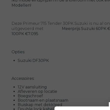
Nu mooie eindprijzen in de showroom met ook ev
Modellen!
Deze Primeur 715 Tender 30PK Suzuki is nu al o
uitgevoerd met:
Meerprijs Suzuki 60PK €
100PK €7.095
Opties:
Suzuki DF30PK
Accessoires:
12V aansluiting
Afleveren op locatie
Boegschroef
Bootnaam en plaatsnaam
Buiskap met dekkleed
Double lock kabel 5.00Mtr