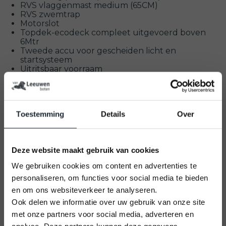
RVS vlaggenmast medium (65CM)
RVS zwemtrap
Motorslot
Topdek-ecodeck compleet uitgevoerd boven
6Mtr
Tweede accu voor gescheiden licht en
startsysteem
Uitritsbaar voorraam
Vaarklaar maken boten tot 7Mtr
Vaarklaar pakket in kleur Zwart
Toestemming
Details
Over
Deze op voorraad Primeur 710 tender 60PK Suzuki
is nog verder te configureren naar wens indien
gewenst. Neem contact met ons op over deze
Deze website maakt gebruik van cookies
voorraad boot! Kom vrijblijvend langs in onze
We gebruiken cookies om content en advertenties te
showroom!
Deze boot is per direct te bezichtigen op onze
personaliseren, om functies voor social media te bieden
locatie.
en om ons websiteverkeer te analyseren.
Ook delen we informatie over uw gebruik van onze site
Industrieweg 2D in Kesteren.
met onze partners voor social media, adverteren en
Met vriendelijke groet
U kunt alleen nog plekken reserveren op