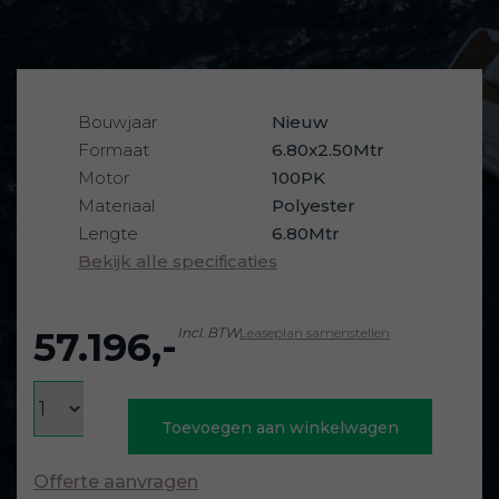
Bouwjaar
Nieuw
Formaat
6.80x2.50Mtr
Motor
100PK
Materiaal
Polyester
Lengte
6.80Mtr
Bekijk alle specificaties
57.196,-
Incl. BTW
Leaseplan samenstellen
Toevoegen aan winkelwagen
Offerte aanvragen