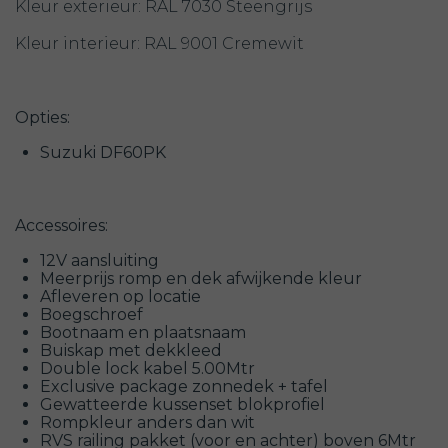
Kleur exterieur: RAL 7030 Steengrijs
Kleur interieur: RAL 9001 Cremewit
Opties:
Suzuki DF60PK
Accessoires:
12V aansluiting
Meerprijs romp en dek afwijkende kleur
Afleveren op locatie
Boegschroef
Bootnaam en plaatsnaam
Buiskap met dekkleed
Double lock kabel 5.00Mtr
Exclusive package zonnedek + tafel
Gewatteerde kussenset blokprofiel
Rompkleur anders dan wit
RVS railing pakket (voor en achter) boven 6Mtr