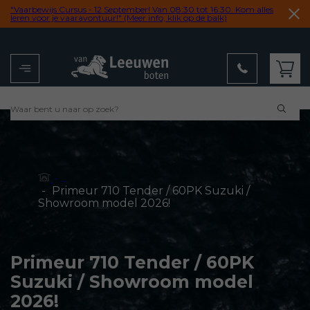
"Vaarbewijs Cursus - 12 September! Van 08:30 tot 16:30. Kom alles
leren voor je vaaravontuur!" (Meer info, klik op de balk)
Menu
Winkelwagen
- ...
-
Primeur 710 Tender / 60PK Suzuki /
Showroom model 2026!
Primeur 710 Tender / 60PK
Suzuki / Showroom model
2026!