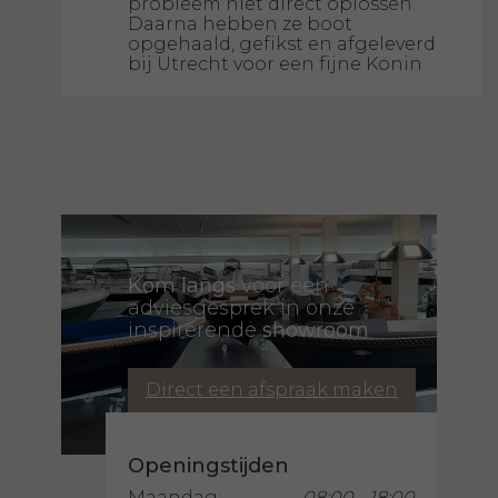
probleem niet direct oplossen.
Daarna hebben ze boot
opgehaald, gefikst en afgeleverd
bij Utrecht voor een fijne Konin
Kom langs
voor een
adviesgesprek in onze
inspirerende
showroom
Direct een afspraak maken
Openingstijden
Maandag:
08:00 - 18:00