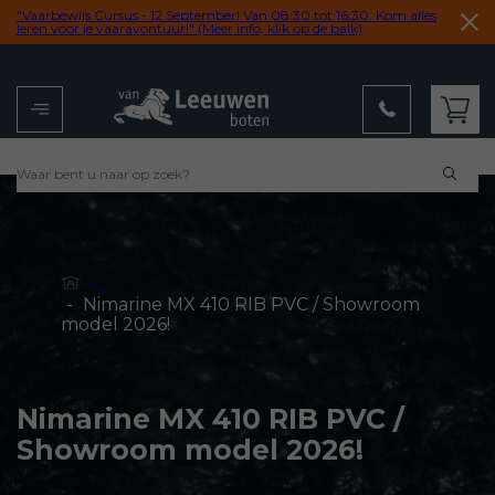
"Vaarbewijs Cursus - 12 September! Van 08:30 tot 16:30. Kom alles
leren voor je vaaravontuur!" (Meer info, klik op de balk)
Menu
Winkelwagen
- ...
-
Nimarine MX 410 RIB PVC / Showroom
model 2026!
Nimarine MX 410 RIB PVC /
Showroom model 2026!