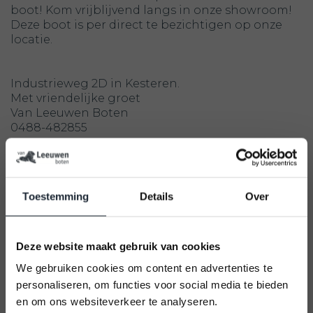
boot! Kom vrijblijvend langs in onze showroom!
Deze boot is per direct te bezichtigen op onze
locatie.
Industrieweg 2D in Kesteren.
Met vriendelijke groet
Van Leeuwen Boten
0488-482855
Zoektermen: Nimarine MX 290 AIR, Nimarine MX
290 ALU, Nimarine MX 300 ALU, Nimarine MX 390
Toestemming
Details
Over
ALU, Nimarine MX 350 RIB, Nimarine MX 410 RIB,
Nimarine MX 450 RIB Hypalon
Deze website maakt gebruik van cookies
Reviews
We gebruiken cookies om content en advertenties te
(5)
personaliseren, om functies voor social media te bieden
en om ons websiteverkeer te analyseren.