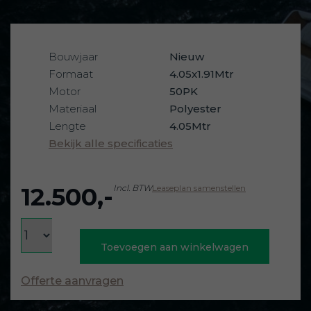
Bouwjaar
Nieuw
Formaat
4.05x1.91Mtr
Motor
50PK
Materiaal
Polyester
Lengte
4.05Mtr
Bekijk alle specificaties
12.500,-
Incl. BTW
Leaseplan samenstellen
Toevoegen aan winkelwagen
Offerte aanvragen