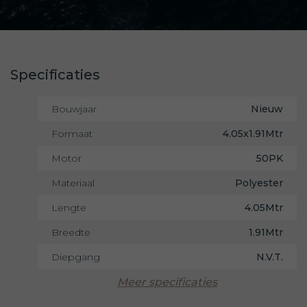
Specificaties
Bouwjaar
Nieuw
Formaat
4.05x1.91Mtr
Motor
50PK
Materiaal
Polyester
Lengte
4.05Mtr
Breedte
1.91Mtr
Diepgang
N.V.T.
Meer specificaties