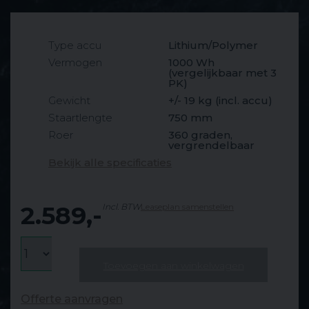
Type accu
Lithium/Polymer
Vermogen
1000 Wh
(vergelijkbaar met 3
PK)
Gewicht
+/- 19 kg (incl. accu)
Staartlengte
750 mm
Roer
360 graden,
vergrendelbaar
Bekijk alle specificaties
2.589,-
Incl. BTW
Leaseplan samenstellen
Toevoegen aan winkelwagen
Offerte aanvragen