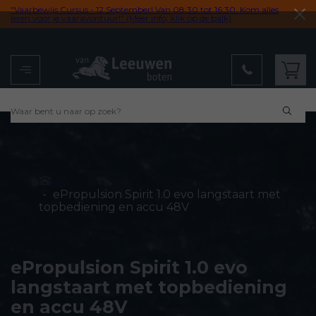
"Vaarbewijs Cursus - 12 September! Van 08:30 tot 16:30. Kom alles
leren voor je vaaravontuur!" (Meer info, klik op de balk)
Menu
Winkelwagen
- ...
-
ePropulsion Spirit 1.0 evo langstaart met
topbediening en accu 48V
ePropulsion Spirit 1.0 evo
langstaart met topbediening
en accu 48V