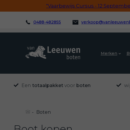
"Vaarbewijs Cursus - 12 September!
0488-482855
verkoop@vanleeuwenb
Merken
B
Een
totaalpakket
voor
boten
wi
-
Boten
Boot kopen