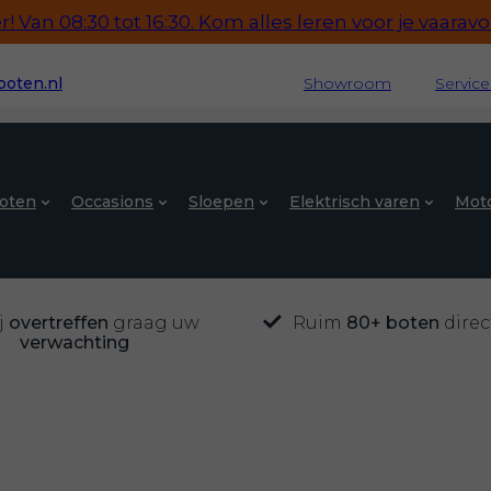
 Van 08:30 tot 16:30. Kom alles leren voor je vaaravon
oten.nl
Showroom
Servic
oten
Occasions
Sloepen
Elektrisch varen
Mot
j
overtreffen
graag uw
Ruim
80+ boten
direc
verwachting