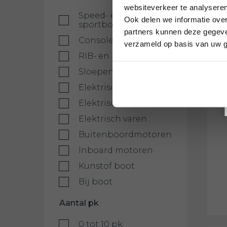
websiteverkeer te analyseren
Speed- en
Ook delen we informatie over
sportboten
partners kunnen deze gegeven
Consoleboten
verzameld op basis van uw g
RIB- en rubberboten
Sloepen en tenders
Elektrische boten
Elektrische motoren
Elektrisch varen
Buitenboordmotoren
Inboard motoren
Kunstof boot
Bij boot
Aantal pk
0 tot 10 pk