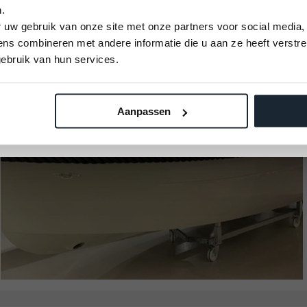
.
U kunt alleen nog plekken reserveren op 12
 uw gebruik van onze site met onze partners voor social media,
September 2026
s combineren met andere informatie die u aan ze heeft verstre
Vaarbewijs cursus
ebruik van hun services.
Kom alles leren voor je vaaravontuur!
Aanpassen
Meld je aan