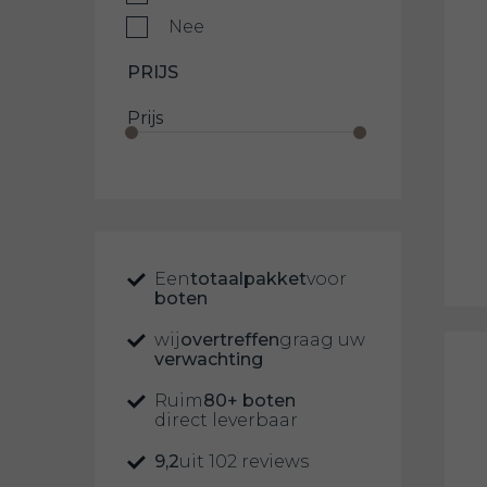
Nee
PRIJS
Prijs
Een
totaalpakket
voor
boten
wij
overtreffen
graag uw
verwachting
Ruim
80+ boten
direct leverbaar
9,2
uit 102 reviews