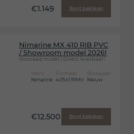
€1.149
Boot bekijken
Nimarine MX 410 RIB PVC
/ Showroom model 2026!
Voorraad model | Direct leverbaar!
Merk
Formaat
Bouwjaar
Nimarine
4.05x1.91Mtr
Nieuw
€12.500
Boot bekijken