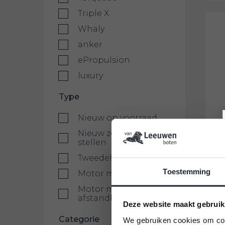
Triple X
Whaly
anker
ePropulsion
luxury
Type
Nieuw op voorraad
Nieuw zelf samen te
stellen
Tweedehands
Toestemming
Motor met tiller
Motor met
afstandbediening
Deze website maakt gebruik
Categorie
We gebruiken cookies om cont