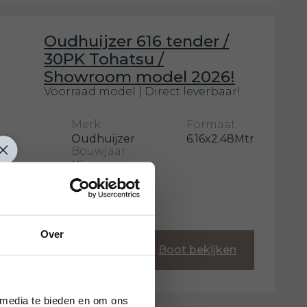
Oudhuijzer 616 tender /
30PK Tohatsu /
Showroom model 2026!
Voorraad model | Direct leverbaar!
Merk
Formaat
Oudhuijzer
6.16x2.48Mtr
Bouwjaar
Nieuw
Over
€33.818
Boot bekijken
 media te bieden en om ons