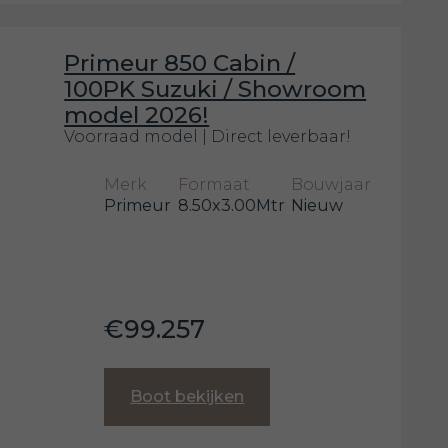
Primeur 850 Cabin /
100PK Suzuki / Showroom
model 2026!
Voorraad model | Direct leverbaar!
Merk
Formaat
Bouwjaar
Primeur
8.50x3.00Mtr
Nieuw
€99.257
Boot bekijken