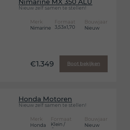
Nimarine MX 350 ALU
Nieuw zelf samen te stellen!
Merk
Formaat
Bouwjaar
3,53x1,70
Nimarine
Nieuw
m
€1.349
Boot bekijken
Honda Motoren
Nieuw zelf samen te stellen!
Merk
Formaat
Bouwjaar
Klein /
Honda
Nieuw
Groot