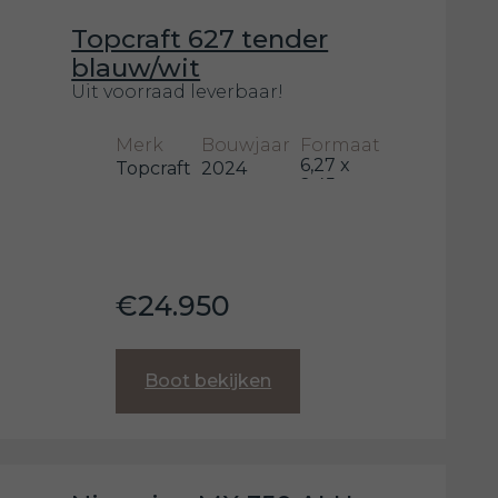
Topcraft 627 tender
blauw/wit
Uit voorraad leverbaar!
Merk
Bouwjaar
Formaat
6,27 x
Topcraft
2024
2,45
m
€24.950
Boot bekijken