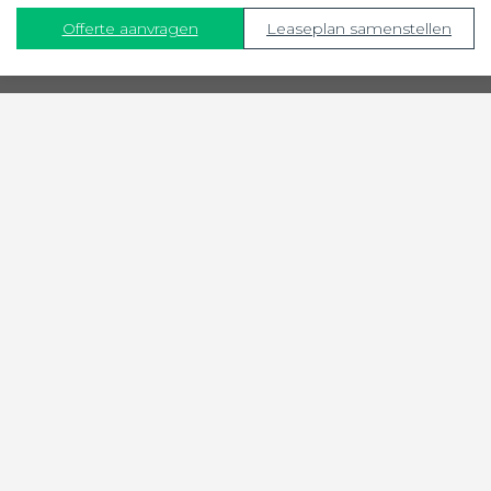
Offerte aanvragen
Leaseplan samenstellen
Dé specialist voor plezier op het water.
Hoe kunnen wij je helpen?