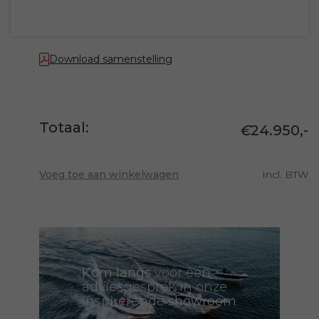
Download samenstelling
Totaal:
€
24.950,-
Voeg toe aan winkelwagen
Incl. BTW
Kom langs
voor een
adviesgesprek in onze
inspirerende
showroom