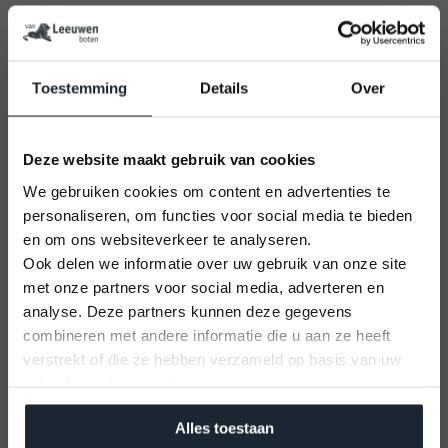
Product informatie
Topcraft 627 tender
Toestemming
Details
Over
De
TOPCRAFT 627 TENDER
is werkelijk de
perfecte combinatie tussen sportief en relaxed
varen.
Deze website maakt gebruik van cookies
We gebruiken cookies om content en advertenties te
Wij hebben bij de ontwikkeling geheel rekening
personaliseren, om functies voor social media te bieden
gehouden met de wensen van deze tijd
en om ons websiteverkeer te analyseren.
Deze Topcraft 627 Tender is standaard
Ook delen we informatie over uw gebruik van onze site
uitgerust met
met onze partners voor social media, adverteren en
U kunt alleen nog plekken reserveren op
analyse. Deze partners kunnen deze gegevens
– Zeer luxe gecapitoneerde kussenset
12 September 2026
combineren met andere informatie die u aan ze heeft
Vaarbewijs cursus
– zeer hoge rugkussens met perfecte
verstrekt of die ze hebben verzameld op basis van uw
Kom alles leren voor je vaaravontuur!
ergonomische zit
gebruik van hun services.
Meld je aan
– zeer ruime zonnedek achter
Alles toestaan
– Geïsoleerde koelbox