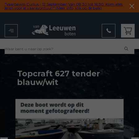
"Vaarbewijs Cursus - 12 September! Van 08:30 tot 16:30. Kom alles
leren voor je vaaravontuur!" (Meer info, klik op de balk)
Menu
Winkelwagen
Topcraft 627 tender
blauw/wit