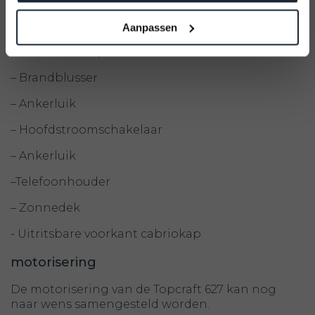
– Ruimte voor toilet
Aanpassen
– RVS-zwemtrap
– Brandblusser
– Ankerluik
– Hoofdstroomschakelaar
– Ankerluik
–Telefoonhouder
– Zonnedek
- Uitritsbare voorkant cabriokap
motorisering
De motorisering van de Topcraft 627 kan nog
naar wens samengesteld worden.