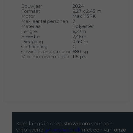
Bouwjaar
2024
Formaat
6,27 x 2,45 m
Motor
Max 115PK
Max. aantal personen
7
Materiaal
Polyester
Lengte
6,27m
Breedte
2,45m
Diepgang
0,40 m
Certificering
C
Gewicht zonder motor
680 kg
Max. motorvermogen
115 pk
Kom langs in onze
showroom
voor een
vrijblijvend
adviesgesprek
met een van
onze