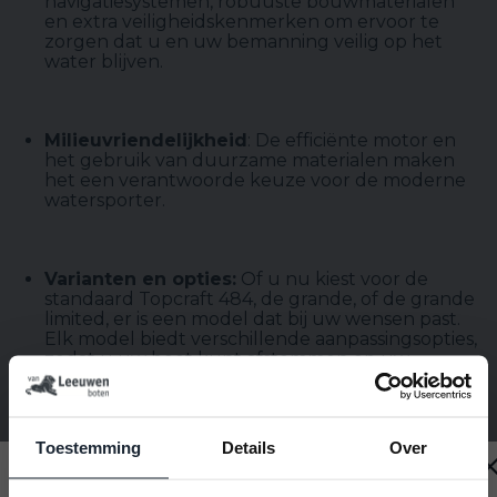
navigatiesystemen, robuuste bouwmaterialen
en extra veiligheidskenmerken om ervoor te
zorgen dat u en uw bemanning veilig op het
water blijven.
Milieuvriendelijkheid
: De efficiënte motor en
het gebruik van duurzame materialen maken
het een verantwoorde keuze voor de moderne
watersporter.
Varianten en opties:
Of u nu kiest voor de
standaard Topcraft 484, de grande, of de grande
limited, er is een model dat bij uw wensen past.
Elk model biedt verschillende aanpassingsopties,
zodat u uw boot kunt afstemmen op uw
specifieke behoeften en stijl.
Toestemming
Details
Over