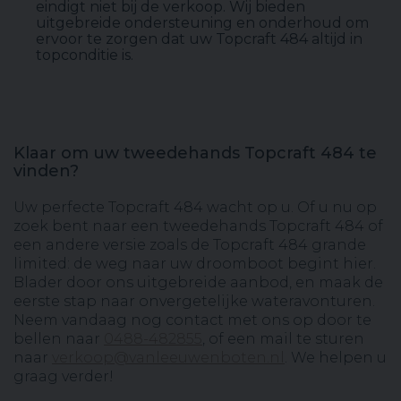
eindigt niet bij de verkoop. Wij bieden
uitgebreide ondersteuning en onderhoud om
ervoor te zorgen dat uw Topcraft 484 altijd in
topconditie is.
Klaar om uw tweedehands Topcraft 484 te
vinden?
Uw perfecte Topcraft 484 wacht op u. Of u nu op
zoek bent naar een tweedehands Topcraft 484 of
een andere versie zoals de Topcraft 484 grande
limited: de weg naar uw droomboot begint hier.
Blader door ons uitgebreide aanbod, en maak de
eerste stap naar onvergetelijke wateravonturen.
Neem vandaag nog contact met ons op door te
bellen naar
0488-482855
, of een mail te sturen
naar
verkoop@vanleeuwenboten.nl
. We helpen u
graag verder!