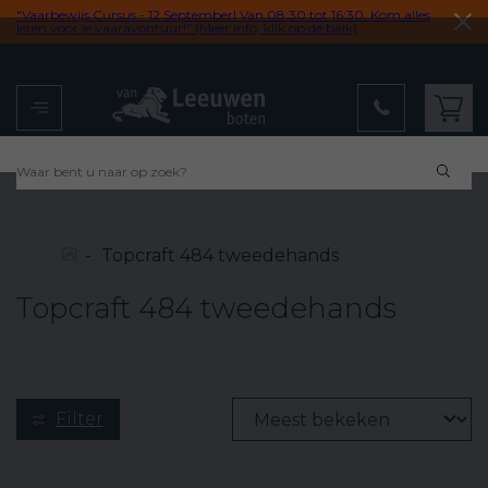
"Vaarbewijs Cursus - 12 September! Van 08:30 tot 16:30. Kom alles
leren voor je vaaravontuur!" (Meer info, klik op de balk)
Menu
Winkelwagen
9,2
uit 102 reviews
Ee
-
Topcraft 484 tweedehands
Topcraft 484 tweedehands
Filter