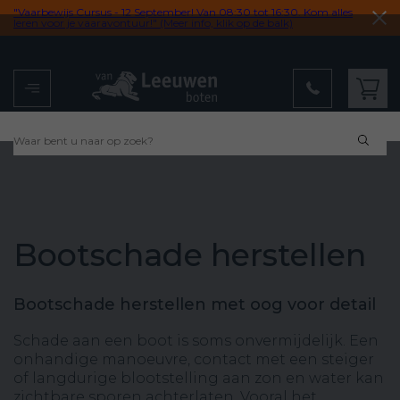
"Vaarbewijs Cursus - 12 September! Van 08:30 tot 16:30. Kom alles
leren voor je vaaravontuur!" (Meer info, klik op de balk)
Menu
Winkelwagen
Bootschade herstellen
Bootschade herstellen met oog voor detail
Schade aan een boot is soms onvermijdelijk. Een
onhandige manoeuvre, contact met een steiger
of langdurige blootstelling aan zon en water kan
zichtbare sporen achterlaten. Vooral het