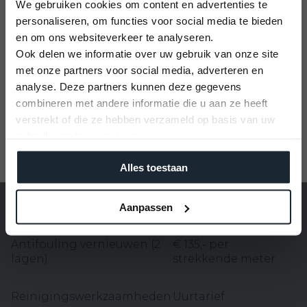
We gebruiken cookies om content en advertenties te
kilometer, zodat je vooraf duidelijkheid hebt.
personaliseren, om functies voor social media te bieden
Beste bezoeker,
en om ons websiteverkeer te analyseren.
Op zondag zijn wij altijd gesloten. Wij beschouwen
Ook delen we informatie over uw gebruik van onze site
Overzicht aanvullende diensten
de zondag vanuit onze christelijke
met onze partners voor social media, adverteren en
U kunt alleen nog plekken reserveren op
geloofsovertuiging als een rustdag waarop wij geen
analyse. Deze partners kunnen deze gegevens
12 September 2026
commerciële activiteiten doen. Om die reden is het
Winterstalling
€ 50,- per m²
combineren met andere informatie die u aan ze heeft
Vaarbewijs cursus
op zondag niet mogelijk om een bestelling te
verstrekt of die ze hebben verzameld op basis van uw
Kom alles leren voor je vaaravontuur!
plaatsen. Graag zien wij u op andere dagen van de
gebruik van hun services.
Eerste
€ 185,- per
Meld je aan
week terug.
antifoulingbehandeling
strekkende meter
Alles toestaan
Antifouling vernieuwen (1
€ 95,- per strekkende
laag)
meter
Aanpassen
Antifouling vernieuwen (2
€ 135,- per
lagen)
strekkende meter
Reinigingswerkzaamheden
Uurtarief