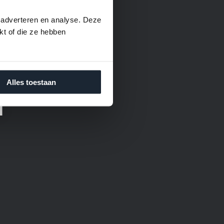
 adverteren en analyse. Deze
kt of die ze hebben
Alles toestaan