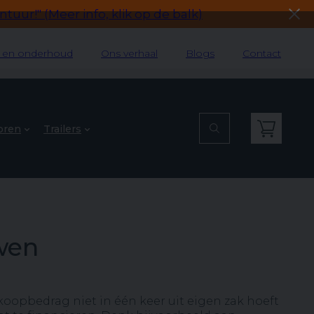
tuur!" (Meer info, klik op de balk)
e en onderhoud
Ons verhaal
Blogs
Contact
oren
Trailers
wen
ankoopbedrag niet in één keer uit eigen zak hoeft