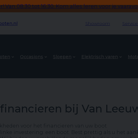
 Van 08:30 tot 16:30. Kom alles leren voor je vaaravon
oten.nl
Showroom
Servic
oten
Occasions
Sloepen
Elektrisch varen
Mot
financieren bij Van Leeu
kheden voor het financieren van uw boot
flinke investering: een boot. Best prettig als u het a