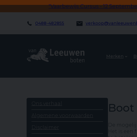
"Vaarbewijs Cursus - 12 September!
0488-482855
verkoop@vanleeuwenb
Merken
B
Ons verhaal
Boot 
Algemene voorwaarden
De mogelij
Disclaimer
Het is een 