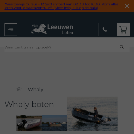
"Vaarbewijs Cursus - 12 September! Van 08:30 tot 16:30. Kom alles
leren voor je vaaravontuur!" (Meer info, klik op de balk)
Menu
Winkelwagen
9,2
uit 102 reviews
-
Whaly
Whaly boten