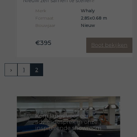
Nieuw zelf samen te stellen!
Merk
Whaly
Formaat
2,85x0.68 m
Bouwjaar
Nieuw
€395
Boot bekijken
1
2
Kom langs
voor een
adviesgesprek in onze
inspirerende
showroom