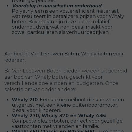
reddingsoperaties.
Voordelig in aanschaf en onderhoud
:
Polyethyleen is een kostenefficiënt materiaal,
wat resulteert in betaalbare prijzen voor Whaly
boten. Bovendien zijn deze boten relatief
onderhoudsvrij, wat hen ideaal maakt voor
zowel particulieren als verhuurbedrijven.
Aanbod bij Van Leeuwen Boten: Whaly boten voor
iedereen
Bij Van Leeuwen Boten bieden we een uitgebreid
aanbod van Whaly boten, geschikt voor
verschillende doeleinden en budgetten. Onze
selectie omvat onder andere:
Whaly 210
: Een kleine roeiboot die kan worden
uitgerust met een kleine buitenboordmotor,
ideaal voor kinderen.
Whaly 270, Whaly 370 en Whaly 435:
Compacte plezierboten, perfect voor gezellige
vaartochten met vrienden en familie.
Whaly 450 Classic en Whaly 500
: Luxe boten