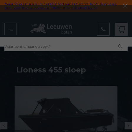
"Vaarbewijs Cursus - 12 September! Van 08:30 tot 16:30. Kom alles
leren voor je vaaravontuur!" (Meer info, klik op de balk)
Menu
Winkelwagen
Lioness 455 sloep