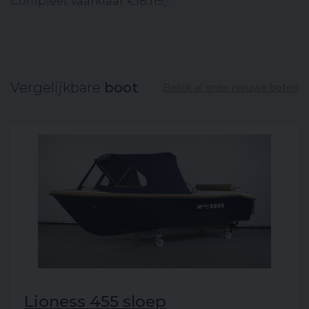
Compleet vaarklaar €18.119,-
Vergelijkbare
boot
Bekijk al onze nieuwe boten
Lioness 455 sloep