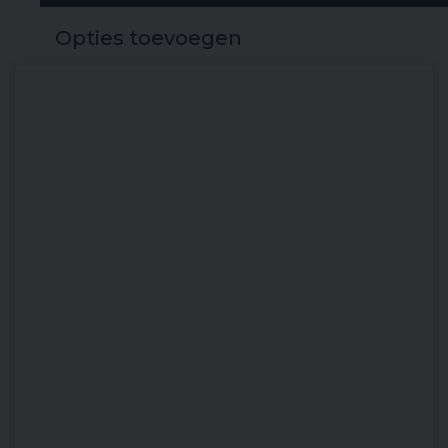
Stuurconsole
Opties toevoegen
RVS 5 spaaks stuurwiel
RVS 5 spaaks stuurwiel
2 opbergruimtes onder zitbank voorzijde