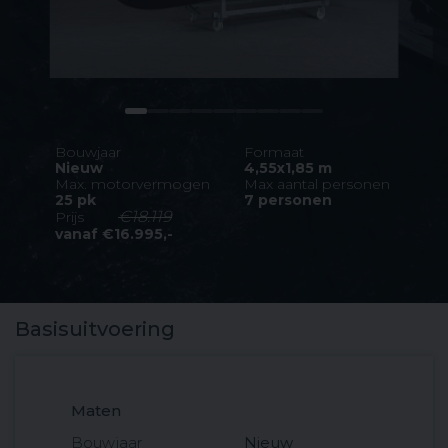
Bouwjaar
Formaat
Nieuw
4,55x1,85 m
Max. motorvermogen
Max aantal personen
25 pk
7 personen
€18.119
Prijs
vanaf €16.995,-
Basisuitvoering
Maten
Bouwjaar
Nieuw