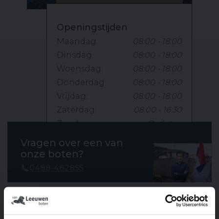
Openingstijden
Maandag:
08:00 - 18:00
Dinsdag:
08:00 - 18:00
Woensdag:
08:00 - 18:00
Donderdag:
08:00 - 18:00
Vrijdag:
08:00 - 18:00
Zaterdag:
08:00 - 16:30
Zondag:
Gesloten
Vragen over een van
onze boten?
0488-482855
Product informatie