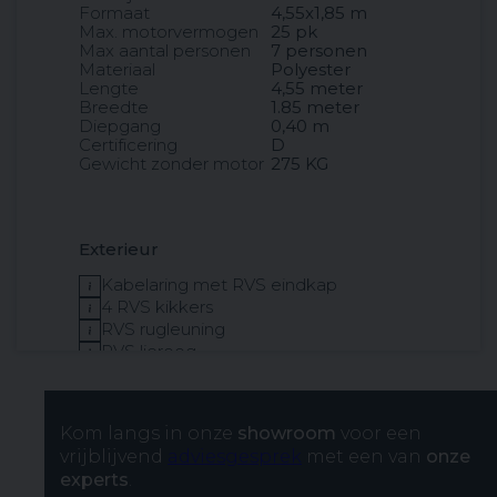
Formaat
4,55x1,85 m
Max. motorvermogen
25 pk
Max aantal personen
7 personen
Materiaal
Polyester
Lengte
4,55 meter
Breedte
1.85 meter
Diepgang
0,40 m
Certificering
D
Gewicht zonder motor
275 KG
Exterieur
Kabelaring met RVS eindkap
4 RVS kikkers
RVS rugleuning
RVS lieroog
Rubber stootrand
Ankerluik met waterafvoer
Kom langs in onze
showroom
voor een
vrijblijvend
adviesgesprek
met een van
onze
experts
.
Interieur