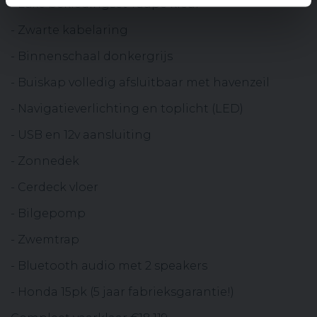
- Luxe bekledingset Taupe kleur
- Zwarte kabelaring
- Binnenschaal donkergrijs
- Buiskap volledig afsluitbaar met havenzeil
- Navigatieverlichting en toplicht (LED)
- USB en 12v aansluiting
- Zonnedek
- Cerdeck vloer
- Bilgepomp
- Zwemtrap
- Bluetooth audio met 2 speakers
- Honda 15pk (5 jaar fabrieksgarantie!)