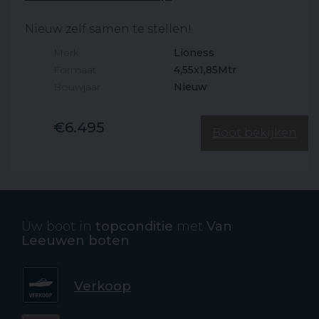
Nieuw zelf samen te stellen!
Merk
Lioness
Formaat
4,55x1,85Mtr
Bouwjaar
Nieuw
€6.495
Boot bekijken
Uw boot in
topconditie
met
Van
Leeuwen boten
Verkoop