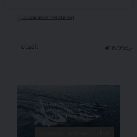
Download samenstelling
Totaal:
€
16.995,-
Kom langs
voor een
adviesgesprek in onze
inspirerende
showroom
Direct een afspraak maken