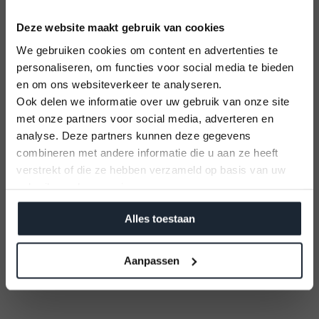
Deze website maakt gebruik van cookies
We gebruiken cookies om content en advertenties te
personaliseren, om functies voor social media te bieden
en om ons websiteverkeer te analyseren.
Ook delen we informatie over uw gebruik van onze site
met onze partners voor social media, adverteren en
U kunt alleen nog plekken reserveren op
analyse. Deze partners kunnen deze gegevens
12 September 2026
combineren met andere informatie die u aan ze heeft
Vaarbewijs cursus
verstrekt of die ze hebben verzameld op basis van uw
Kom alles leren voor je vaaravontuur!
gebruik van hun services.
Meld je aan
Alles toestaan
Aanpassen