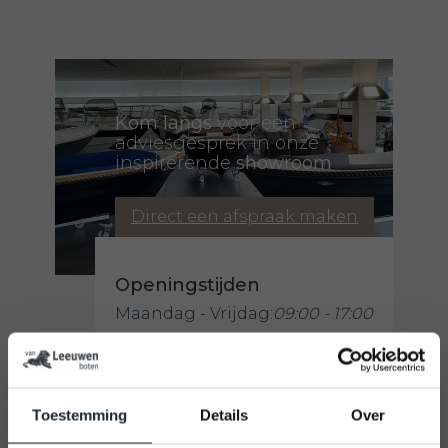
Kom langs
voor een
adviesgesprek in onze
inspirerende
showroom
Direct een afspraak maken
Openingstijden
Maandag - Vrijdag:
09:00 - 17:00
Zaterdag:
09:00 - 16:00
Zondag:
Gesloten
Toestemming
Details
Over