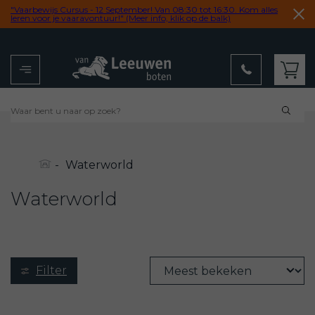
"Vaarbewijs Cursus - 12 September! Van 08:30 tot 16:30. Kom alles
leren voor je vaaravontuur!" (Meer info, klik op de balk)
Menu
Winkelwagen
9,2
uit 102 reviews
-
Waterworld
Waterworld
Filter