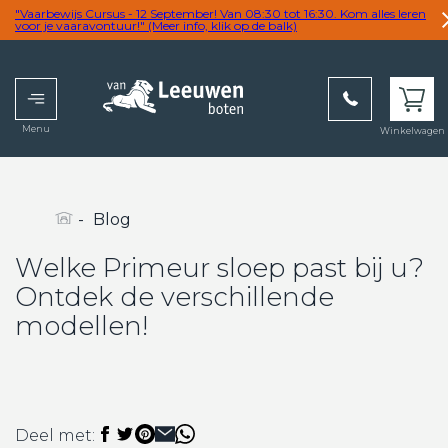
"Vaarbewijs Cursus - 12 September! Van 08:30 tot 16:30. Kom alles leren
voor je vaaravontuur!" (Meer info, klik op de balk)
Menu
Winkelwagen
wij
overtreffen
graag uw
verwachting
-
Blog
Welke Primeur sloep past bij u?
Ontdek de verschillende
modellen!
Deel met: