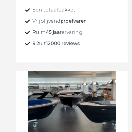
Een totaalpakket
Vrijblijvend
proefvaren
Ruim
45 jaar
ervaring
9,2
uit
12000 reviews