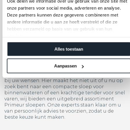
Ook delen we informatie over uw gebruik van onze site met
HPL teakline-dek, en voldoende opbergruimte.
De geïntegreerde zwemplateaus en
onze partners voor social media, adverteren en analyse.
hoogwaardige afwerking maken elke vaartocht
Deze partners kunnen deze gegevens combineren met
tot een luxe ervaring.
andere informatie die u aan ze heeft verstrekt of die ze
hebben verzameld op basis van uw gebruik van hun
services.
Welke Primeur sloep past bij u? Maak de
juiste keuze bij Van Leeuwen Boten
Alles toestaan
Bij Van Leeuwen Boten begrijpen we dat het
kiezen van de juiste sloep een belangrijke
Aanpassen
beslissing is. Daarom helpen wij u graag bij het
vinden van de Primeur sloep die perfect aansluit
bij uw wensen. Hier maakt het niet uit of u nu op
zoek bent naar een compacte sloep voor
binnenwateren of een krachtige tender voor snel
varen, wij bieden een uitgebreid assortiment
Primeur sloepen. Onze experts staan klaar om u
van persoonlijk advies te voorzien, zodat u de
beste keuze kunt maken.