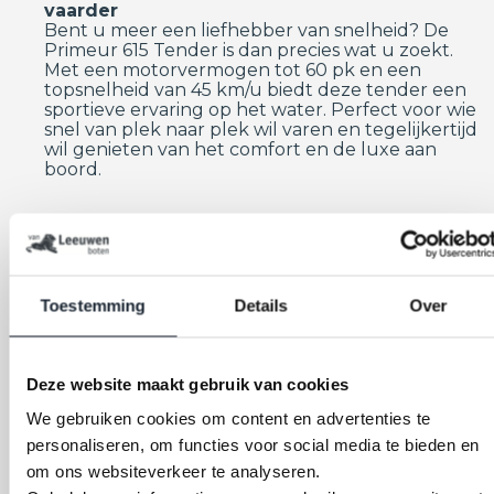
vaarder
Bent u meer een liefhebber van snelheid? De
Primeur 615 Tender is dan precies wat u zoekt.
Met een motorvermogen tot 60 pk en een
topsnelheid van 45 km/u biedt deze tender een
sportieve ervaring op het water. Perfect voor wie
snel van plek naar plek wil varen en tegelijkertijd
wil genieten van het comfort en de luxe aan
boord.
Wens 4: Luxe en comfort aan boord
Luxe en comfort spelen een belangrijke rol bij
Toestemming
Details
Over
het kiezen van een sloep. Bent u op zoek naar
een boot met hoogwaardige materialen, een luxe
uitstraling en comfortabele voorzieningen?
Deze website maakt gebruik van cookies
Primeur 710 Tender – De ultieme luxe sloep
We gebruiken cookies om content en advertenties te
Voor wie geen concessies wil doen op het gebied
van luxe, is de Primeur 710 Tender de perfecte
personaliseren, om functies voor social media te bieden en
keuze. Deze tender is uitgerust met
om ons websiteverkeer te analyseren.
ergonomisch gevormde zitbanken, een prachtig