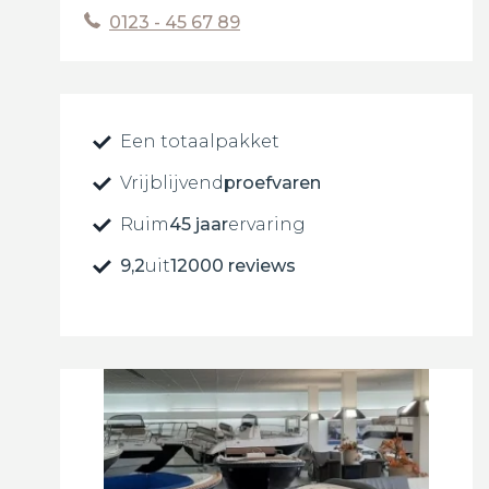
0123 - 45 67 89
Een totaalpakket
Vrijblijvend
proefvaren
Ruim
45 jaar
ervaring
9,2
uit
12000 reviews