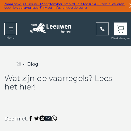
"Vaarbewijs Cursus - 12 September! Van 08:30 tot 16:30. Kom alles leren
voor je vaaravontuur!" (Meer info, klik op de balk)
Menu
Winkelwagen
wij
overtreffen
graag uw
verwachting
-
Blog
Wat zijn de vaarregels? Lees
het hier!
Deel met: