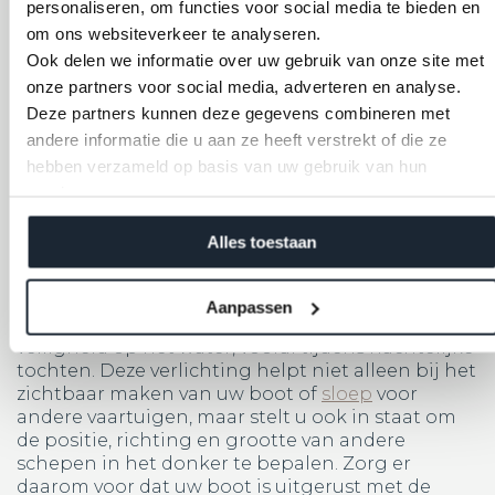
personaliseren, om functies voor social media te bieden en
belangrijk aspect van verantwoordelijk varen en
om ons websiteverkeer te analyseren.
toont respect voor andere watergebruikers.
Ook delen we informatie over uw gebruik van onze site met
Golven die door uw boot worden veroorzaakt,
onze partners voor social media, adverteren en analyse.
kunnen aanzienlijke overlast en zelfs schade
berokkenen aan kleinere boten, zwemmers, en
Deze partners kunnen deze gegevens combineren met
de natuurlijke omgeving langs de waterkant.
andere informatie die u aan ze heeft verstrekt of die ze
hebben verzameld op basis van uw gebruik van hun
services.
Alles toestaan
Navigatieverlichting en tekens: Essentieel
voor nachtelijke tochten
Aanpassen
Correcte navigatieverlichting is cruciaal voor de
veiligheid op het water, vooral tijdens nachtelijke
tochten. Deze verlichting helpt niet alleen bij het
zichtbaar maken van uw boot of
sloep
voor
andere vaartuigen, maar stelt u ook in staat om
de positie, richting en grootte van andere
schepen in het donker te bepalen. Zorg er
daarom voor dat uw boot is uitgerust met de