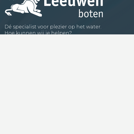
Dé specialist voor plezier op het water.
Hoe kunnen wij je helpen?
Industrieweg 2D,
4041 CR Kesteren
0488-482855
verkoop@vanleeuwenboten.nl
Klantenservice
Ons verhaal
Contact