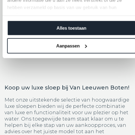
produceren die niet alleen elegantie uitstralen,
hebben verzameld op basis van uw gebruik van hun
maar ook bestand zijn tegen de uitdagingen van
services.
het water en de elementen. Onze sloepen zijn
gebouwd om lang mee te gaan en te voldoen
Alles toestaan
aan de eisen van een veeleisende levensstijl op
het water. Van de romp tot aan de bekleding,
elke component is zorgvuldig geselecteerd en
Aanpassen
vervaardigd met het oog op langdurige
prestaties en betrouwbaarheid.
Koop uw luxe sloep bij Van Leeuwen Boten!
Met onze uitstekende selectie van hoogwaardige
luxe sloepen bieden wij de perfecte combinatie
van luxe en functionaliteit voor uw plezier op het
water. Ons toegewijde team staat klaar om u te
helpen bij elke stap van uw aankoopproces, van
advies over het juiste model tot aan het