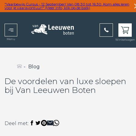
"Vaarbewijs Cursus - 12 September! Van 08:30 tot 16:30. Kom alles leren
voor je vaaravontuur!" (Meer info, klik op de balk)
Menu
Winkelwagen
wij
overtreffen
graag uw
verwachting
-
Blog
De voordelen van luxe sloepen
bij Van Leeuwen Boten
Deel met: