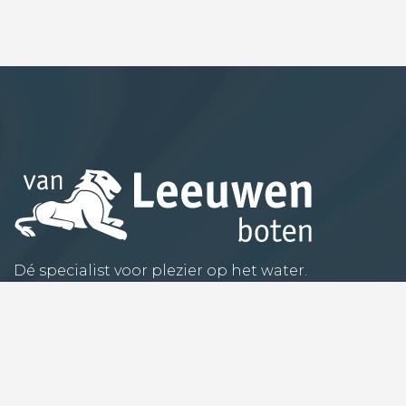
Dé specialist voor plezier op het water.
Hoe kunnen wij je helpen?
Industrieweg 2D,
4041 CR Kesteren
0488-482855