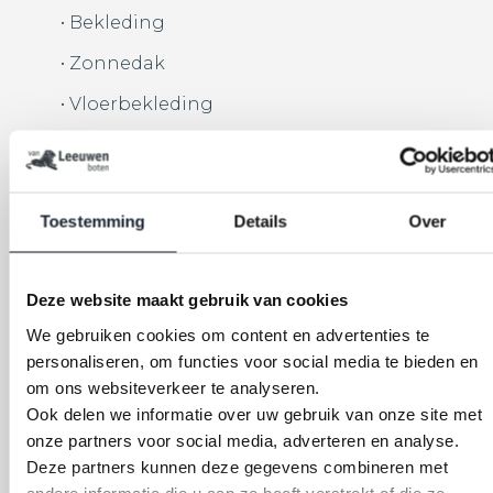
• Bekleding
• Zonnedak
• Vloerbekleding
• Navigatie verlichting
• Tafel
Toestemming
Details
Over
• Motor
Deze website maakt gebruik van cookies
We gebruiken cookies om content en advertenties te
Voordeel 5: Hoogwaardige materialen en
personaliseren, om functies voor social media te bieden en
duurzaamheid
om ons websiteverkeer te analyseren.
Bij
Ook delen we informatie over uw gebruik van onze site met
Van Leeuwen Boten
streven we naar de
hoogste kwaliteit en duurzaamheid in al onze
onze partners voor social media, adverteren en analyse.
luxe sloepen. We maken gebruik van premium
Deze partners kunnen deze gegevens combineren met
materialen en vakmanschap om sloepen te
andere informatie die u aan ze heeft verstrekt of die ze