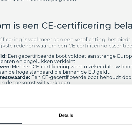
 is een CE-certificering bel
ificering is veel meer dan een verplichting; het biedt 
jkste redenen waarom een CE-certificering essentieel
id:
Een gecertificeerde boot voldoet aan strenge Euro
nten en ongelukken verkleint.
wen:
Met een CE-certificering weet u zeker dat uw boot
aan de hoge standaard die binnen de EU geldt.
restwaarde:
Een CE-gecertificeerde boot behoudt doorga
in de toekomst wilt verkopen.
ke naleving:
Zonder certificering riskeert u boetes, ee
 tot verzekering:
Veel verzekeringsmaatschappijen dek
 CE-certificering geeft u niet alleen gemoedsrust, ma
nnen de EU mag varen.
Details