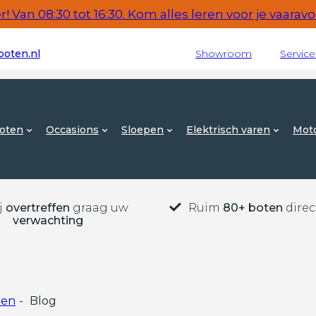
 Van 08:30 tot 16:30. Kom alles leren voor je vaaravon
oten.nl
Showroom
Servic
oten
Occasions
Sloepen
Elektrisch varen
Mot
j
overtreffen
graag uw
Ruim
80+ boten
direc
verwachting
ten
-
Blog