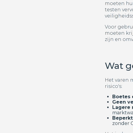
moeten hun
testen verv
veiligheid
Voor gebru
moeten kri
zijn en omv
Wat ge
Het varen m
risico's:
Boetes 
Geen ve
Lagere 
marktwa
Beperkt
zonder 