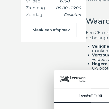
Vrijdag:
17:00
Zaterdag:
09:00 - 16:00
Zondag:
Gesloten
Waarom
Maak een afspraak
Een CE-cert
de belangri
Veilighe
mankeme
Vertrou
voldoet 
Hogere 
uw boot 
Wettelij
Toegang
Kortom, een
wateren bi
Toestemming