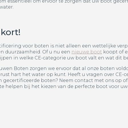
om essentieel om ervoor te zorgen dat uw boot gecerti
 water.
 kort!
ificering voor boten is niet alleen een wettelijke verp
 en duurzaamheid. Of u nu een
nieuwe boot
koopt of e
jpen in welke CE-categorie uw boot valt en wat dit b
euwen Boten zorgen we ervoor dat al onze boten vold
ust hart het water op kunt. Heeft u vragen over CE-ce
 gecertificeerde boten? Neem contact met ons op o
te helpen bij het kiezen van de perfecte boot voor u