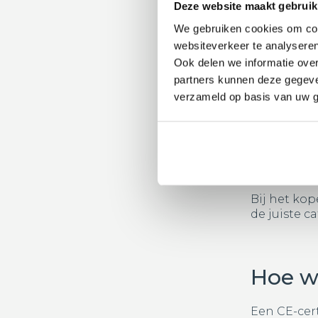
Welke 
Deze website maakt gebruik
We gebruiken cookies om cont
Niet elke b
websiteverkeer te analyseren
categorie u
Ook delen we informatie over
partners kunnen deze gegeven
Categor
zijn de 
verzameld op basis van uw g
Categor
en lange
Categor
golven t
Categor
minimaal 
Bij het kop
de juiste c
Hoe w
Een CE-cer