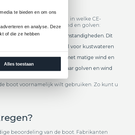
n zijn er?
 media te bieden en om ons
 is het belangrijk te weten in welke CE-
e van blootstelling aan wind en golven:
 adverteren en analyse. Deze
kt of die ze hebben
ee, zelfs onder zware weersomstandigheden. Dit
en golven tot 4 meter. Ideaal voor kustwateren
vieren en dicht bij de kust met matige wind en
Alles toestaan
 kanalen en kleine meren, waar golven en wind
de boot voornamelijk wilt gebruiken. Zo kunt u
kregen?
dige beoordeling van de boot. Fabrikanten