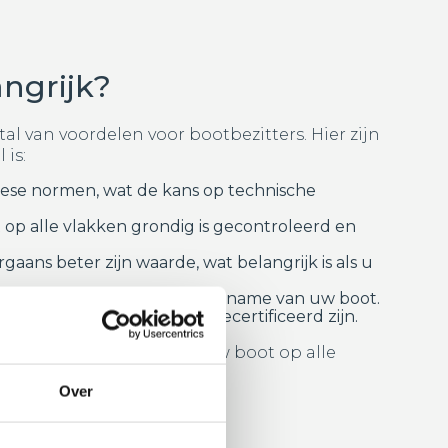
angrijk?
tal van voordelen voor bootbezitters. Hier zijn
 is:
pese normen, wat de kans op technische
 op alle vlakken grondig is gecontroleerd en
ans beter zijn waarde, wat belangrijk is als u
n vaarverbod of zelfs inbeslagname van uw boot.
ken alleen boten die CE-gecertificeerd zijn.
ar zorgt er ook voor dat uw boot op alle
Over