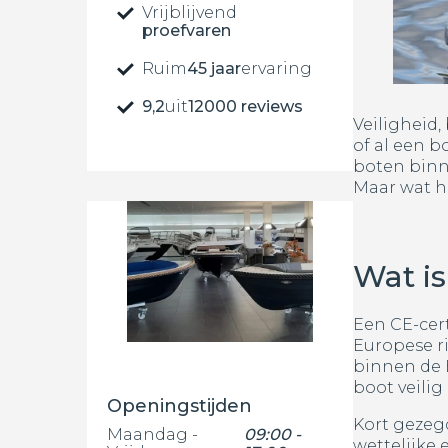
Vrijblijvend
proefvaren
Ruim
45 jaar
ervaring
9,2
uit
12000 reviews
Veiligheid,
of al een b
boten binn
Maar wat ho
Wat is
Een CE-cer
Europese ri
binnen de 
boot veilig
Openingstijden
Kort gezegd
Maandag -
09:00 -
wettelijke 