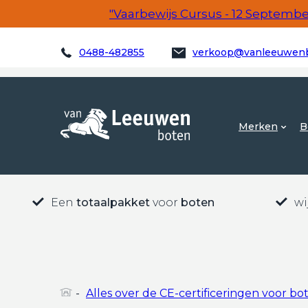
"Vaarbewijs Cursus - 12 September!
0488-482855
verkoop@vanleeuwenb
Merken
B
Een
totaalpakket
voor
boten
wi
-
Alles over de CE-certificeringen voor bo