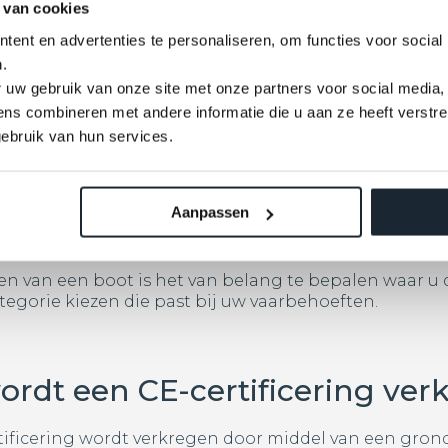
categorieën CE-certificeringe
 van cookies
ent en advertenties te personaliseren, om functies voor social
oot is geschikt voor alle vaaromstandigheden. Daarom
.
w boot valt. De categorieën zijn gebaseerd op de mat
 uw gebruik van onze site met onze partners voor social media,
s combineren met andere informatie die u aan ze heeft verstre
ie A – Oceanen:
Geschikt voor lange reizen op volle z
meest robuuste boten, ontworpen voor avonturiers.
ebruik van hun services.
ie B – Zee:
Geschikt voor open water met stevige wind 
re tochten.
ie C – Kustwateren:
Ontworpen voor varen op meren, ri
ot 2 meter.
Aanpassen
ie D – Beschut water:
Geschikt voor rustig water zoals
zijn.
en van een boot is het van belang te bepalen waar u 
ategorie kiezen die past bij uw vaarbehoeften.
ordt een CE-certificering ver
tificering wordt verkregen door middel van een gron