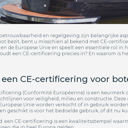
 betrouwbaarheid en regelgeving zijn belangrijke asp
oot bezit, bent u misschien al bekend met CE-certificer
en de Europese Unie en speelt een essentiële rol in 
udt een CE-certificering precies in? En waarom is het
 een CE-certificering voor bo
tificering (Conformité Européenne) is een keurmerk 
chtlijnen voor veiligheid, milieu en constructie. Deze c
Europese Unie worden verkocht of in gebruik worde
 en geschikt is voor het bedoelde gebruik, of dit nu ku
: een CE-certificering is een kwaliteitsstempel waar
eisen die in heel Europa gelden.