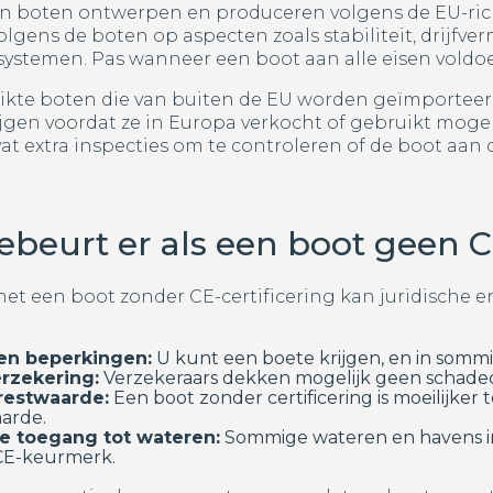
 boten ontwerpen en produceren volgens de EU-richt
olgens de boten op aspecten zoals stabiliteit, drijfv
ssystemen. Pas wanneer een boot aan alle eisen voldo
ikte boten die van buiten de EU worden geïmporteerd,
jgen voordat ze in Europa verkocht of gebruikt moge
at extra inspecties om te controleren of de boot aan
beurt er als een boot geen CE
et een boot zonder CE-certificering kan juridische e
en beperkingen:
U kunt een boete krijgen, en in somm
rzekering:
Verzekeraars dekken mogelijk geen schadecl
restwaarde:
Een boot zonder certificering is moeilijke
arde.
e toegang tot wateren:
Sommige wateren en havens in
CE-keurmerk.