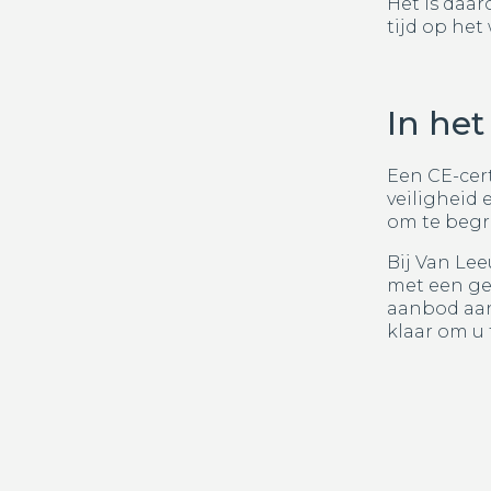
Het is daar
tijd op het
In het
Een CE-cert
veiligheid
om te begri
Bij Van Le
met een ger
aanbod aan
klaar om u 