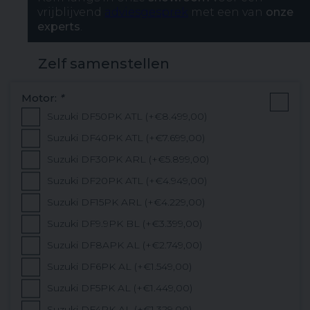
vrijblijvend
adviesgesprek
met een van
onze
experts
.
Zelf samenstellen
Motor:
*
Suzuki DF50PK ATL (+€8.499,00)
Suzuki DF40PK ATL (+€7.699,00)
Suzuki DF30PK ARL (+€5.899,00)
Suzuki DF20PK ATL (+€4.949,00)
Suzuki DF15PK ARL (+€4.229,00)
Suzuki DF9.9PK BL (+€3.399,00)
Suzuki DF8APK AL (+€2.749,00)
Suzuki DF6PK AL (+€1.549,00)
Suzuki DF5PK AL (+€1.449,00)
Suzuki DF4PK AL (+€1.329,00)