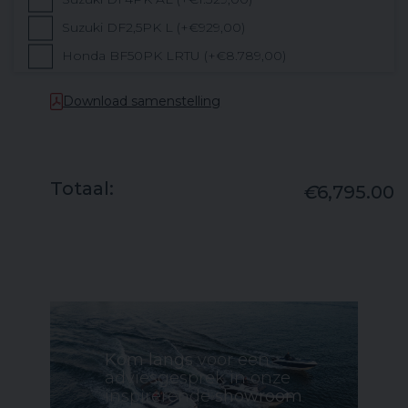
Suzuki DF2,5PK L (+€929,00)
Honda BF50PK LRTU (+€8.789,00)
Honda BF40PK LRTU (+€8.129,00)
Download samenstelling
Honda BF30PK LRTU (+€7.249,00)
Honda BF20PK LHU (+€4.129,00)
Honda BF15PK LHU (+€3.719,00)
Totaal:
€
6,795.00
Honda BF10PK LHU (+€3.399,00)
Honda BF8PK LHU (+€3.189,00)
Honda BF6PK LHNU (+€1.829,00)
Honda BF5PK LHNU (+€1.649,00)
Honda BF4PK LHNU (+€1.549,00)
Honda BF2.3PK LCHU (+€1.099,00)
Kom langs
voor een
Tohatsu MFS50A ETL (+€7.995,00)
adviesgesprek in onze
inspirerende
showroom
Tohatsu MFS40A ETL (+€7.699,00)