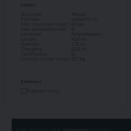
Maten
Bouwjaar
Nieuw
Formaat
4,50x1,75 m
Max. motorvermogen
60 pk
Max aantal personen
8
Materiaal
Polyethyleen
Lengte
4,50 m
Breedte
1.75 m
Diepgang
0,52 m
Certificering
D
Gewicht zonder motor
317 kg
Exterieur
Klapbare boeg
Kom langs in onze
showroom
voor een