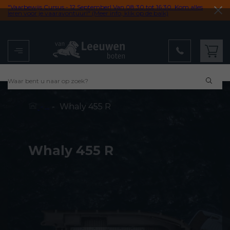
"Vaarbewijs Cursus - 12 September! Van 08:30 tot 16:30. Kom alles
leren voor je vaaravontuur!" (Meer info, klik op de balk)
Menu
Winkelwagen
-
Whaly 455 R
- ...
Whaly 455 R