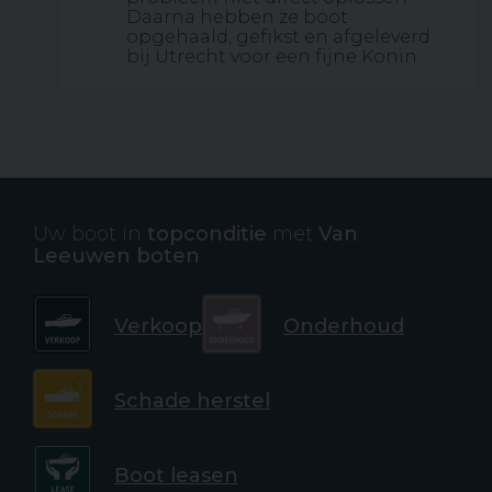
Daarna hebben ze boot
opgehaald, gefikst en afgeleverd
bij Utrecht voor een fijne Konin
Uw boot in
topconditie
met
Van
Leeuwen boten
Verkoop
Onderhoud
Schade herstel
Boot leasen