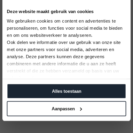
Deze website maakt gebruik van cookies
We gebruiken cookies om content en advertenties te
personaliseren, om functies voor social media te bieden
en om ons websiteverkeer te analyseren.
Ook delen we informatie over uw gebruik van onze site
met onze partners voor social media, adverteren en
U kunt alleen nog plekken reserveren op
analyse. Deze partners kunnen deze gegevens
12 September 2026
combineren met andere informatie die u aan ze heeft
Vaarbewijs cursus
verstrekt of die ze hebben verzameld op basis van uw
Kom alles leren voor je vaaravontuur!
gebruik van hun services.
Meld je aan
Alles toestaan
Aanpassen