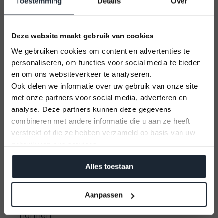
Toestemming
Details
Over
Specificaties van de Topcraft 605 Tender
Deze website maakt gebruik van cookies
De Topcraft 605 heeft een standaarduitrusting
We gebruiken cookies om content en advertenties te
waar je u tegen zegt. De volgende specificaties
personaliseren, om functies voor social media te bieden
zijn standaard bij deze Tender:
en om ons websiteverkeer te analyseren.
Ook delen we informatie over uw gebruik van onze site
met onze partners voor social media, adverteren en
Afmetingen:
Met een lengte van 6,05 meter en
U kunt alleen nog plekken reserveren op
analyse. Deze partners kunnen deze gegevens
een breedte van 2,45 meter biedt de Topcraft
12 September 2026
605 Tender een ruime indeling zonder in te
combineren met andere informatie die u aan ze heeft
Vaarbewijs cursus
leveren op wendbaarheid.
verstrekt of die ze hebben verzameld op basis van uw
Kom alles leren voor je vaaravontuur!
Maximaal motorvermogen:
Geschikt voor
gebruik van hun services.
motoren tot 60 pk, waardoor je voldoende
vermogen hebt voor zowel ontspannen cruises
Meld je aan
als sportief varen.
Alles toestaan
Materiaal:
Vervaardigd uit hoogwaardig
polyester voor duurzaamheid en minimale
onderhoudsvereisten.
Aanpassen
Certificering:
C-gecertificeerd, wat staat voor
veiligheid en kwaliteit conform Europese
normen.