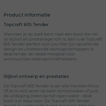
Navigatie verlichting :
*
Toplicht - wit rondom schijnend:
*
Product informatie
Vaarklaarpakket:
*
Topcraft 605 Tender
Extra 24 Liter tank:
*
Wanneer je op zoek bent naar een boot die net
Radio met bluetooth :
*
zo stijlvol als prestatiegericht is, dan is de Topcraft
605 Tender perfect voor jou! Met zijn opvallende
2x extra 60-watt speakers :
*
design en uitstekende vaareigenschappen is
deze tender de ideale metgezel voor
12-Volt aansluiting per stuk:
*
avontuurlijke watersportliefhebbers.
Brandblusser met bevestigingsbeugel:
*
Veiligheidspakket (4 persoons):
*
Stijlvol ontwerp en prestaties
Claxon ovaal - inbouwmodel :
*
De Topcraft 605 Tender is van alle markten thuis.
RVS Vlaggenmast:
*
Of je nu wilt varen op kalm binnenwater of juist
de uitdaging zoekt op het open water - deze
Double lock kabel 5.00 meter :
*
boot is er klaar voor. De Topcraft 605 Tender
maakt in eerste indruk met zijn looks. Met zijn