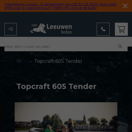
"Vaarbewijs Cursus - 12 September! Van 08:30 tot 16:30. Kom alles
leren voor je vaaravontuur!" (Meer info, klik op de balk)
Menu
Winkelwagen
-
Topcraft 605 Tender
- ...
Topcraft 605 Tender