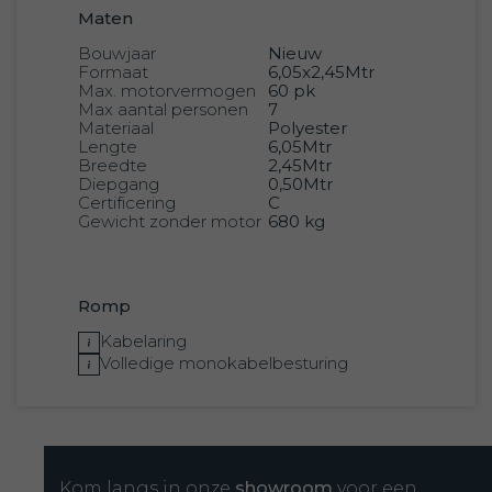
Maten
Bouwjaar
Nieuw
Formaat
6,05x2,45Mtr
Max. motorvermogen
60 pk
Max aantal personen
7
Materiaal
Polyester
Lengte
6,05Mtr
Breedte
2,45Mtr
Diepgang
0,50Mtr
Certificering
C
Gewicht zonder motor
680 kg
Romp
Kabelaring
Volledige monokabelbesturing
Kuip
Markilux zit- en rugkussenset
Kom langs in onze
showroom
voor een