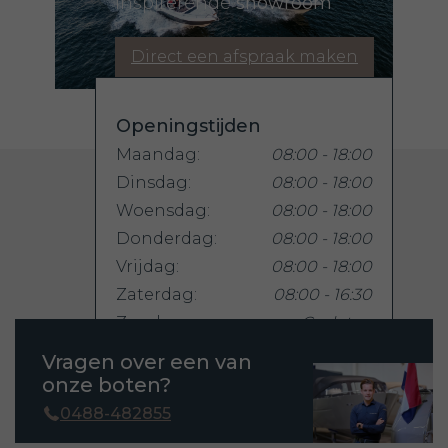
inspirerende
showroom
RVS waterski/slot oog:
*
Direct een afspraak maken
Diamante Capitonee kussens:
*
Bunkussen:
*
Openingstijden
Buiskap met dekkleed :
*
Maandag:
08:00 - 18:00
Buiskap gemeleerd :
*
Dinsdag:
08:00 - 18:00
Woensdag:
08:00 - 18:00
Uitritsbaar voorraam buiskap:
*
Donderdag:
08:00 - 18:00
RVS biminitop :
*
Vrijdag:
08:00 - 18:00
Hoes voor buiskap:
*
Zaterdag:
08:00 - 16:30
Zondag:
Gesloten
Blindering buiskap :
*
Raymarine dieptemeter:
*
Vragen over een van
onze boten?
Raymarine bi-data snelheid en diepte:
*
0488-482855
Kuipverlichting, 4x LED lampjes :
*