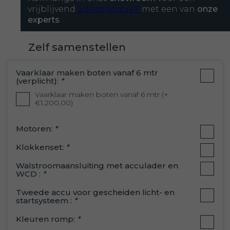
Meerdere afsluitbare opbergvakken
vrijblijvend
adviesgesprek
met een van
onze
Ankerluik
experts
.
Zelf samenstellen
RVS uitgevoerd
Vaarklaar maken boten vanaf 6 mtr
RVS-kikker
(verplicht):
*
RVS-railingen
Vaarklaar maken boten vanaf 6 mtr (+
€1.200,00)
Motoren:
*
Klokkenset:
*
Walstroomaansluiting met acculader en
WCD :
*
Tweede accu voor gescheiden licht- en
startsysteem :
*
Kleuren romp:
*