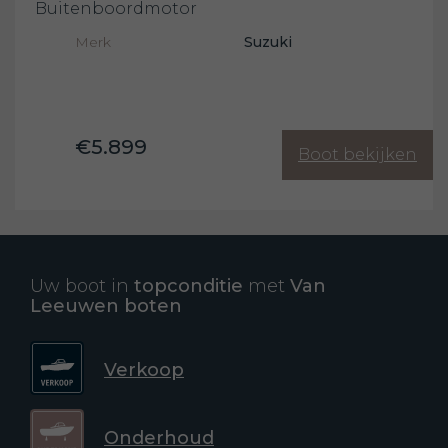
Buitenboordmotor
Merk
Suzuki
€5.899
Boot bekijken
Uw boot in
topconditie
met
Van
Leeuwen boten
Verkoop
Onderhoud