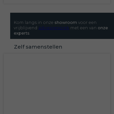
Kom langs in onze
showroom
voor een
vrijblijvend
adviesgesprek
met een van
onze
experts
.
Zelf samenstellen