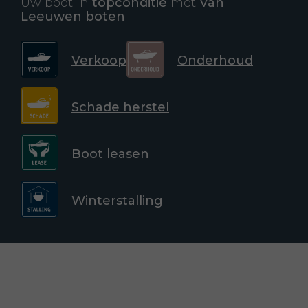
Uw boot in
topconditie
met
Van
Leeuwen boten
Verkoop
Onderhoud
Schade herstel
Boot leasen
Winterstalling