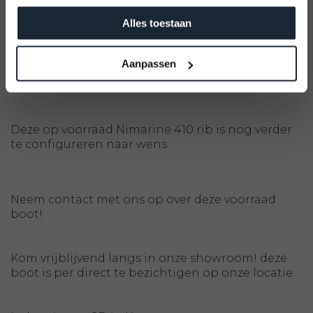
- Vaarklaar pakket
Meld je aan
- Volle brandstof tank
Alles toestaan
- Garantie (nieuw)
- Nieuwe trailer tegen meerprijs €2295,- Pega VB-
liner 750KG
Aanpassen
- Gratis levering binnen Nederland
Deze op voorraad Nimarine 410 rib is nog verder
te configureren naar wens
Neem contact met ons op over deze voorraad
boot!
Kom vrijblijvend langs in onze showroom! deze
boot is per direct te bezichtigen op onze locatie.