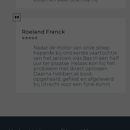
Roeland Franck
Nadat de motor van onze sloep
haperde bij ons eerste vaartochtje
van het seizoen was Bas in een half
uur ter plaatse. Helaas kon hij het
probleem niet direct oplossen.
Daarna hebben ze boot
opgehaald, gefikst en afgeleverd
bij Utrecht voor een fijne Konin