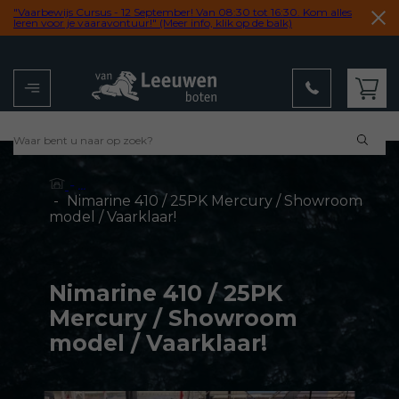
"Vaarbewijs Cursus - 12 September! Van 08:30 tot 16:30. Kom alles
leren voor je vaaravontuur!" (Meer info, klik op de balk)
Menu
Winkelwagen
- ...
-
Nimarine 410 / 25PK Mercury / Showroom
model / Vaarklaar!
Nimarine 410 / 25PK
Mercury / Showroom
model / Vaarklaar!