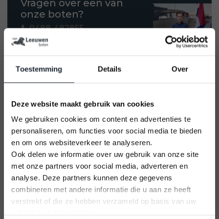
Vragen over een van
onze boten?
0488-482855
Toestemming
Details
Over
Product informatie
Rib Nimarine 410 met 25PK Mercury Showroom
Deze website maakt gebruik van cookies
model!
We gebruiken cookies om content en advertenties te
personaliseren, om functies voor social media te bieden
Nu mooie eindprijzen in de showroom met
en om ons websiteverkeer te analyseren.
overjarige NIEUWE! modellen!
Ook delen we informatie over uw gebruik van onze site
met onze partners voor social media, adverteren en
U kunt alleen nog plekken reserveren op
analyse. Deze partners kunnen deze gegevens
12 September 2026
Deze Nimarine Rib is nu al uitgevoerd met:
combineren met andere informatie die u aan ze heeft
Vaarbewijs cursus
verstrekt of die ze hebben verzameld op basis van uw
Kom alles leren voor je vaaravontuur!
- Nieuwe 25pk Mercury
gebruik van hun services.