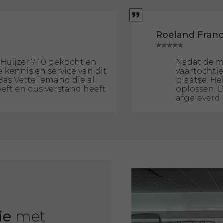
Roeland Fran
Huijzer 740 gekocht en
Nadat de m
 kennis en service van dit
vaartochtje
Bas Vette iemand die al
plaatse. He
eeft en dus verstand heeft
oplossen. 
afgeleverd 
ie
met