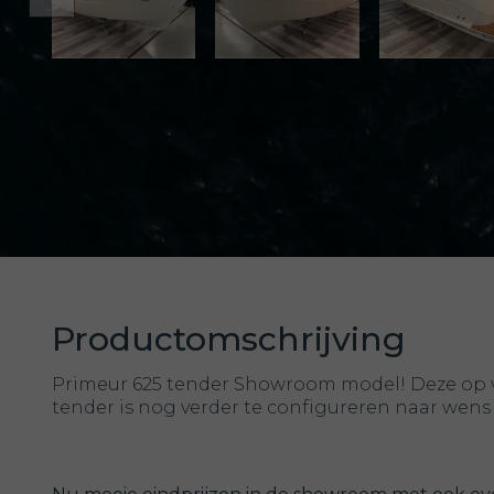
Productomschrijving
Primeur 625 tender Showroom model! Deze op 
tender is nog verder te configureren naar wens