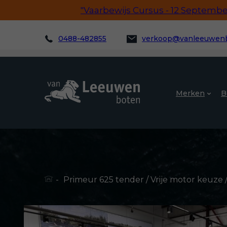
"Vaarbewijs Cursus - 12 September!
0488-482855
verkoop@vanleeuwenb
Merken
B
-
Primeur 625 tender / Vrije motor keuze