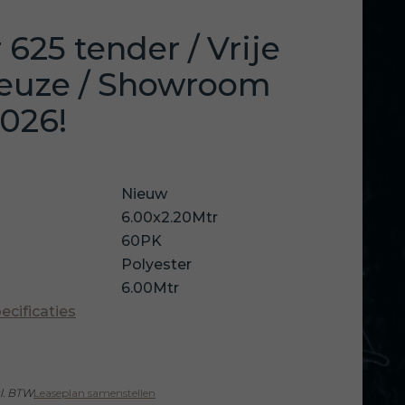
625 tender / Vrije
euze / Showroom
026!
Nieuw
6.00x2.20Mtr
60PK
Polyester
6.00Mtr
pecificaties
l. BTW
Leaseplan samenstellen