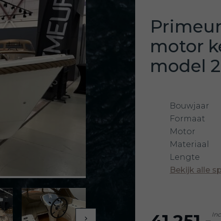
Primeur 
motor k
model 2
Bouwjaar
Formaat
Motor
Materiaal
Lengte
Bekijk alle s
41.251,-
Inc