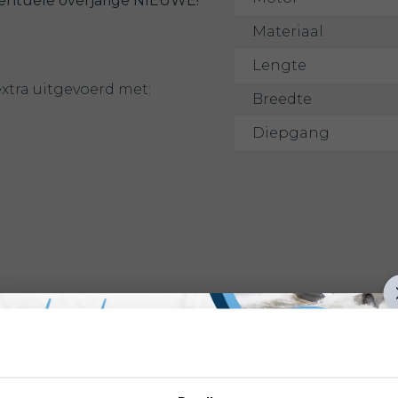
entuele overjarige NIEUWE!
Materiaal
Lengte
e extra uitgevoerd met:
Breedte
Diepgang