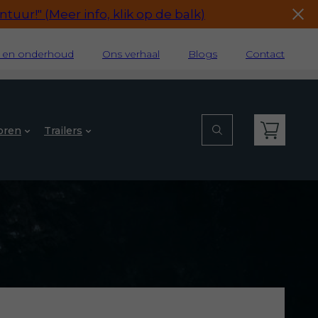
tuur!" (Meer info, klik op de balk)
e en onderhoud
Ons verhaal
Blogs
Contact
oren
Trailers