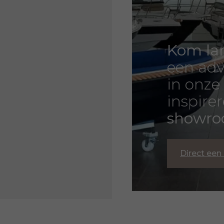
Kom la
een adv
in onze
inspire
showr
Direct een