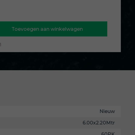
Toevoegen aan winkelwagen
n
Nieuw
6.00x2.20Mtr
60PK