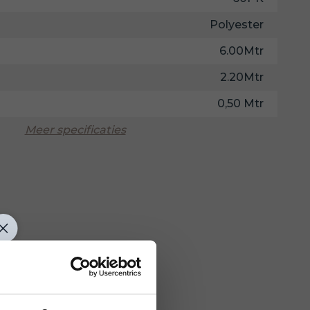
Polyester
6.00Mtr
2.20Mtr
0,50 Mtr
Meer specificaties