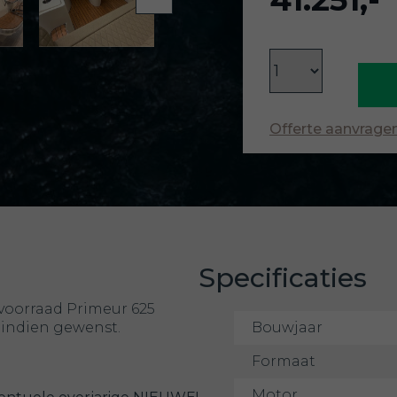
Offerte aanvrage
Specificaties
voorraad Primeur 625
 indien gewenst.
Bouwjaar
Formaat
Motor