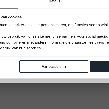
Details
 van cookies
ent en advertenties te personaliseren, om functies voor social
.
oot!
U kunt alleen nog plekken reserveren op 12
 uw gebruik van onze site met onze partners voor social media,
September 2026
s combineren met andere informatie die u aan ze heeft verstre
Vaarbewijs cursus
ebruik van hun services.
ocatie.
Kom alles leren voor je vaaravontuur!
Aanpassen
rimeur 610, Primeur 615,
Meld je aan
Primeur 700 Sloep, Primeur
715, Primeur 850 Cabin,