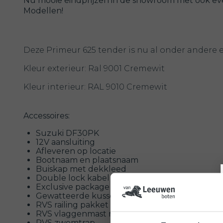
Nu mooie eindprijzen in de showroom met ook ev
Modellen!
Deze Primeur 625 tender is nu al onder ander
Kleur exterieur: Ral 9001 Cremewit
Kleur interieur: RAL 9010 Cremewit
Accessoires:
Suzuki DF30PK
12V aansluiting
Afleveren op locatie
Bootnaam en plaatsnaam
Buiskap met dekkleed
Double lock kabel 5.00Mtr
Exclusive package zonnedek + tafel
Gewatteerde kussenset blokprofiel
RVS railing pakket (voor en achter) boven 6Mtr
RVS vlaggenmast medium (65CM)
RVS zwemtrap