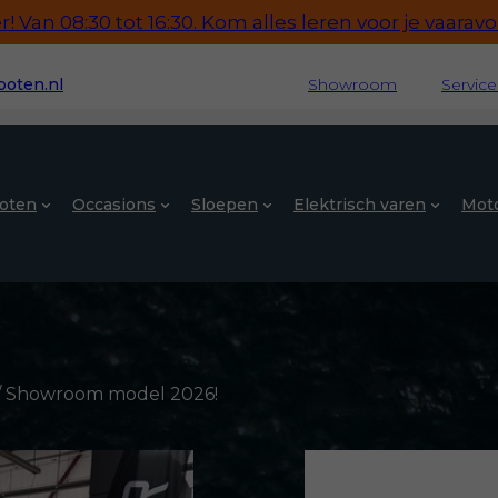
 Van 08:30 tot 16:30. Kom alles leren voor je vaaravon
oten.nl
Showroom
Servic
oten
Occasions
Sloepen
Elektrisch varen
Mot
 / Showroom model 2026!