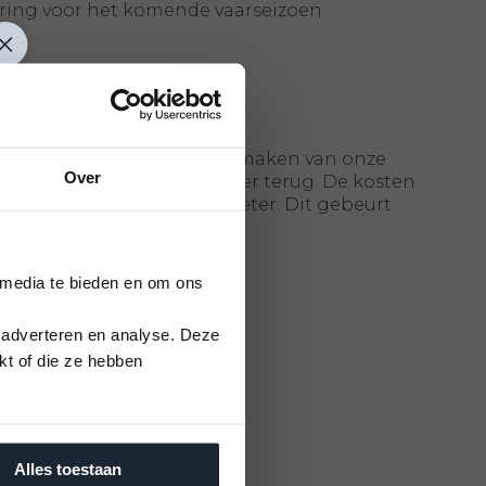
ering voor het komende vaarseizoen.
ocatie
r uitbesteedt, kun je gebruikmaken van onze
Over
p van de winterstalling weer terug. De kosten
n € 1,40 per gereden kilometer. Dit gebeurt
 media te bieden en om ons
ende diensten
 adverteren en analyse. Deze
kt of die ze hebben
Alles toestaan