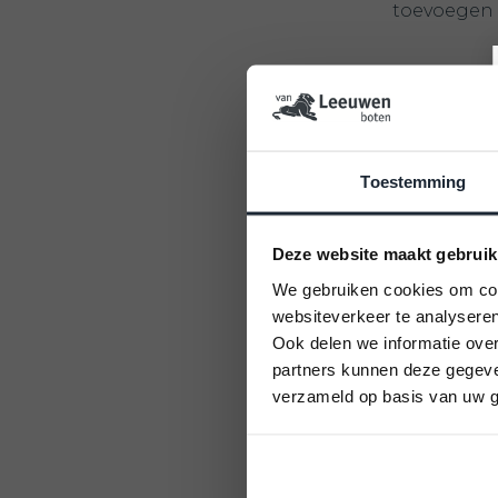
toevoegen 
Transp
Wanneer je 
Toestemming
transportse
bestaan uit
altijd in ov
Deze website maakt gebruik
We gebruiken cookies om cont
websiteverkeer te analyseren
Tariev
Ook delen we informatie over
partners kunnen deze gegeven
verzameld op basis van uw g
Winterstal
Eerste ant