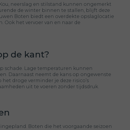
Kou, neerslag en stilstand kunnen ongemerkt
nde de winter binnen te stallen, blijft deze
uwen Boten biedt een overdekte opslaglocatie
. Ook het vervoer van en naar de
op de kant?
co op schade. Lage temperaturen kunnen
ten. Daarnaast neemt de kans op ongewenste
 het droge verminder je deze risico’s
amheden uit te voeren zonder tijdsdruk.
ten
f ingepland. Boten die het voorgaande seizoen