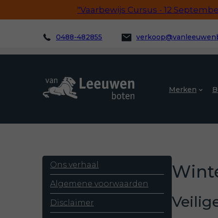
"Vaarbewijs Cursus - 12 September!
0488-482855
verkoop@vanleeuwenb
Merken
B
Ons verhaal
Winte
Algemene voorwaarden
Veilig
Disclaimer