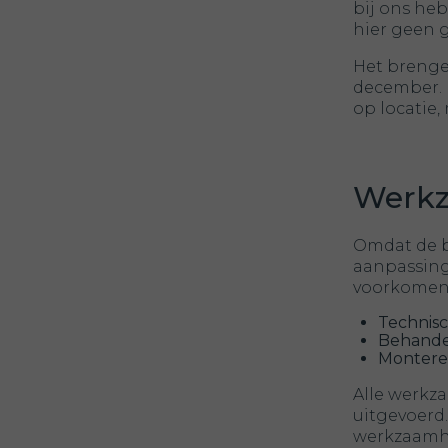
bij ons he
hier geen g
Het brenge
december. 
op locatie,
Werkz
Omdat de b
aanpassinge
voorkomen
Technis
Behande
Monteren
Alle werkz
uitgevoerd.
werkzaamhe