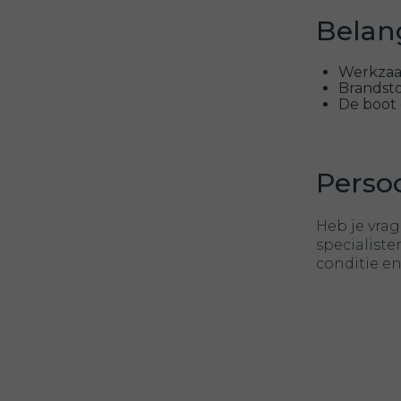
Belan
Werkzaa
Brandsto
De boot 
Persoo
Heb je vra
specialist
conditie e