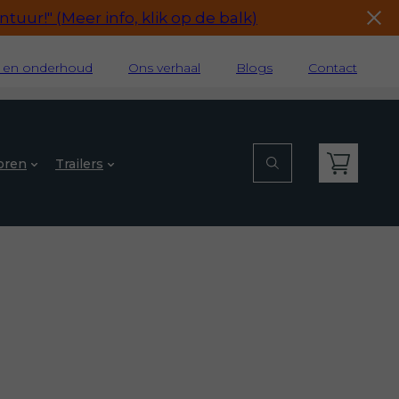
tuur!" (Meer info, klik op de balk)
e en onderhoud
Ons verhaal
Blogs
Contact
oren
Trailers