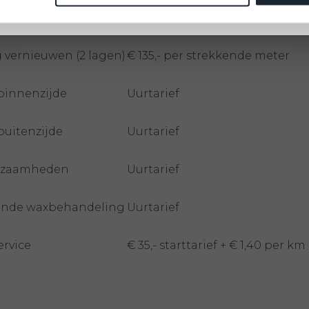
 vernieuwen (1 laag)
€ 95,- per strekkende meter
g vernieuwen (2 lagen)
€ 135,- per strekkende meter
binnenzijde
Uurtarief
buitenzijde
Uurtarief
rkzaamheden
Uurtarief
nde waxbehandeling
Uurtarief
ervice
€ 35,- starttarief + € 1,40 per km