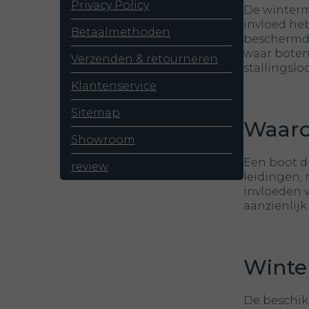
Privacy Policy
De winterm
invloed heb
Betaalmethoden
beschermd 
waar boten
Verzenden & retourneren
stallingslo
Klantenservice
Sitemap
Waaro
Showroom
Een boot di
review
leidingen,
invloeden v
aanzienlij
Winte
De beschik