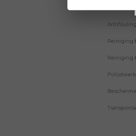
Antifouling
Antifoulin
Reiniging 
Reiniging 
Polijstwe
Bescherme
Transports