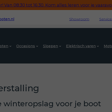
 Van 08:30 tot 16:30. Kom alles leren voor je vaaravon
oten.nl
Showroom
Servic
oten
Occasions
Sloepen
Elektrisch varen
Mot
rstalling
e winteropslag voor je boot