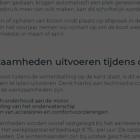
bben gestaan, krijgen automatisch een plek gereserv
ebruik meer van wilt maken, kan dit schriftelijk word
n of ophalen van boten vindt plaats op afspraak in d
In het voorjaar nemen wij contact op om de boot wee
 meestal in maart of april.
aamheden uitvoeren tijdens 
oot tijdens de winterstalling op de kant staat, is 
n te laten uitvoeren. Denk hierbij aan technische con
de werkzaamheden zijn:
ch onderhoud aan de motor
ling van het onderwaterschip
 van accessoires en comfortvoorzieningen
aamheden worden vooraf vastgelegd bij het aanlevere
 Het werkplaatstarief bedraagt € 75,- per uur. De opsl
den. De wintermaanden zijn bij uitstek geschikt om 