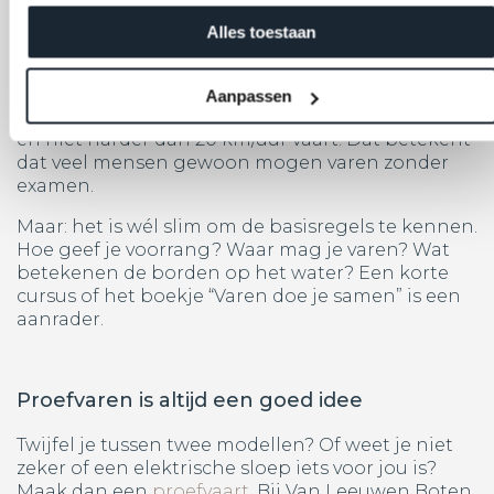
Alles toestaan
Vergeet de vaarregels niet
Voor de meeste sloepen heb je
geen vaarbewijs
Aanpassen
nodig, zolang je sloep onder de 15 meter lang is
en niet harder dan 20 km/uur vaart. Dat betekent
dat veel mensen gewoon mogen varen zonder
examen.
Maar: het is wél slim om de basisregels te kennen.
Hoe geef je voorrang? Waar mag je varen? Wat
betekenen de borden op het water? Een korte
cursus of het boekje “Varen doe je samen” is een
aanrader.
Proefvaren is altijd een goed idee
Twijfel je tussen twee modellen? Of weet je niet
zeker of een elektrische sloep iets voor jou is?
Maak dan een
proefvaart
. Bij Van Leeuwen Boten