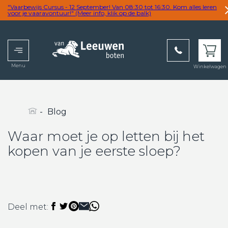
"Vaarbewijs Cursus - 12 September! Van 08:30 tot 16:30. Kom alles leren
voor je vaaravontuur!" (Meer info, klik op de balk)
Menu
Winkelwagen
wij
overtreffen
graag uw
verwachting
-
Blog
Waar moet je op letten bij het
kopen van je eerste sloep?
Deel met: