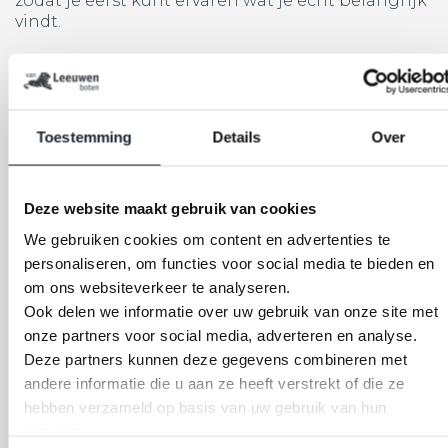
zodat je eerst kunt ervaren wat je echt belangrijk
vindt.
Waar ga je je sloep bewaren?
Een sloep moet je ergens opslaan als je er niet
Toestemming
Details
Over
mee vaart. Dat kan:
Deze website maakt gebruik van cookies
In het water bij een vaste ligplaats of jachthaven.
We gebruiken cookies om content en advertenties te
Op een trailer bij je huis (als je plek hebt).
personaliseren, om functies voor social media te bieden en
Binnen of buiten in
winterstalling
bij een
specialist.
om ons websiteverkeer te analyseren.
Ook delen we informatie over uw gebruik van onze site met
onze partners voor social media, adverteren en analyse.
Let op: een sloep van 6 meter of langer past niet
Deze partners kunnen deze gegevens combineren met
zomaar in elke tuin of garage. En opslag in een
andere informatie die u aan ze heeft verstrekt of die ze
haven kost geld. Denk dus vooraf na over waar
hebben verzameld op basis van uw gebruik van hun
jouw sloep straks blijft.
services.