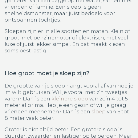
genieten van een dagje op het water, samen met
vrienden of familie. Een sloep is geen
snelheidsmonster, maar juist bedoeld voor
ontspannen tochtjes.
Sloepen zijn er in alle soorten en maten. Klein of
groot, met benzinemotor of elektrisch, met veel
luxe of juist lekker simpel. En dat maakt kiezen
soms best lastig.
Hoe groot moet je sloep zijn?
De grootte van je sloep hangt vooral af van hoe je
‘m wilt gebruiken. Wil je vooral met z’n tweetjes
varen? Dan is een
kleinere sloep
van zo’n 4 tot 5
meter al prima. Heb je een gezin of wil je graag
vrienden meenemen? Dan is een
sloep
van 6 tot
8 meter vaak beter.
Groter is niet altijd beter. Een grotere sloep is
duurder, zwaarder, en lastiger op te bergen. Maar