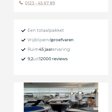
0123 - 45 67 89
Een totaalpakket
Vrijblijvend
proefvaren
Ruim
45 jaar
ervaring
9,2
uit
12000 reviews