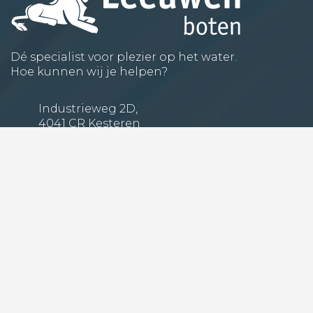
Dé specialist voor plezier op het water.
Hoe kunnen wij je helpen?
Industrieweg 2D,
4041 CR Kesteren
0488-482855
verkoop@vanleeuwenboten.nl
Klantenservice
Ons verhaal
Contact
Algemene voorwaarden